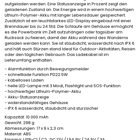
aufgeladen werden. Eine Statusanzeige in Prozent zeigt den
geladenen Zustand an. Die Energie wird in einem hochwertigen
Lithium-Polymer-Akku mit langer Lebensdauer gespeichert.
Zusätzlich ist ein leuchtstarkes LED-Display eingebaut mit einer
Brenndauer bis zu 24 Std. Die Schlaufe am Gehäuse ermöglicht
es die Powerbank im Zelt aufzuhängen oder tagsüber am
Rucksack zu fixieren, damit der Akku während des Wanderns
geladen werden kann. Sie ist staubdicht, wasserdicht nach IPX 6
und hält auch Stürzen stand Ideal für Outdoor-Aktivitäten, Reisen
oder den täglichen Gebrauch. Das Ladekabel ist im
Lieferumfang enthalten.
- Alarmfunktion durch Bewegungsmelder
- schnelllade Funktion PD22.5W
- kabelloses Laden
- helle LED-Lampe mit 3 Modi, Flashlight und SOS-Funktion
- hochwertiger Lithium-Polymer-Akku
- Akku-Statusanzeige
- widerstandsfähiges Gehäuse
- IPX 6 wasserdicht, staubdicht und sturzsicher
Kapazität: 10.000 mAh
Gewicht: 298 g
Abmessungen: 17 x 9 x 2,3 cm
Material: ABS
Eingang: USB-C1 / C2 : DC 12V / 1.5A,9V / 2A,5V / 3A