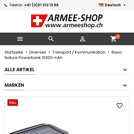

Telefon:
+41 (0)31 312 12 66
Deutsch
×
×
×
Meine Wunschlisten
Wunschliste erstellen
Anmelden
Neue Liste erstellen
add_circle_outline
Sie müssen angemeldet sein, um Artikel Ihrer
Name der Wunschliste
Wunschliste hinzufügen zu können.
0



shopping_cart
Abbrechen
Anmelden
Startseite
Diverses
Transport / Kommunikation
Basic
Nature Powerbank 10000 mAh
Abbrechen
Wunschliste erstellen
ALLE ARTIKEL
MARKEN
Neu
favorite_border