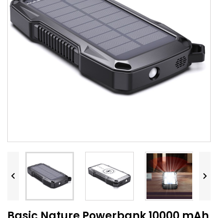


Basic Nature Powerbank 10000 mAh