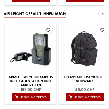
VIELLEICHT GEFÄLLT IHNEN AUCH
<
>
favorite_border
favorite_border
ARMEE-TASCHENLAMPE 15
US ASSAULT PACK 20L -
INKL. LADESTATION UND
SCHWARZ
AKKUZELLEN
165,00 CHF
49,00 CHF
In den Warenkorb
In den Warenkorb

