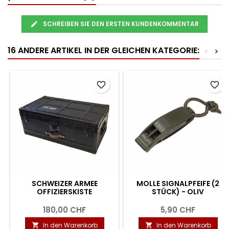
SCHREIBEN SIE DEN ERSTEN KUNDENKOMMENTAR
16 ANDERE ARTIKEL IN DER GLEICHEN KATEGORIE:
<
>
favorite_border
favorite_border
SCHWEIZER ARMEE
MOLLE SIGNALPFEIFE (2
OFFIZIERSKISTE
STÜCK) - OLIV
180,00 CHF
5,90 CHF
In den Warenkorb
In den Warenkorb

