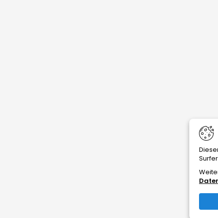
Diese
Surfe
Weite
Date