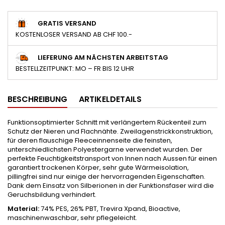
GRATIS VERSAND
KOSTENLOSER VERSAND AB CHF 100.-
LIEFERUNG AM NÄCHSTEN ARBEITSTAG
BESTELLZEITPUNKT: MO – FR BIS 12 UHR
BESCHREIBUNG
ARTIKELDETAILS
Funktionsoptimierter Schnitt mit verlängertem Rückenteil zum
Schutz der Nieren und Flachnähte. Zweilagenstrickkonstruktion,
für deren flauschige Fleeceinnenseite die feinsten,
unterschiedlichsten Polyestergarne verwendet wurden. Der
perfekte Feuchtigkeitstransport von Innen nach Aussen für einen
garantiert trockenen Körper, sehr gute Wärmeisolation,
pillingfrei sind nur einige der hervorragenden Eigenschaften.
Dank dem Einsatz von Silberionen in der Funktionsfaser wird die
Geruchsbildung verhindert.
Material:
74% PES, 26% PBT, Trevira Xpand, Bioactive,
maschinenwaschbar, sehr pflegeleicht.