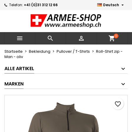

Telefon:
+41 (0)31 312 12 66
Deutsch
Meine Wunschlisten
Wunschliste erstellen
Anmelden
Neue Liste erstellen
add_circle_outline
Sie müssen angemeldet sein, um Artikel Ihrer Wunschlist
Name der Wunschliste
zu können.
0



shopping_cart
Abbrechen
Startseite
Bekleidung
Pullover / T-Shirts
Roll-Shirt zip -
Man - oliv
Abbrechen
Wunschliste
ALLE ARTIKEL
MARKEN
favorite_border