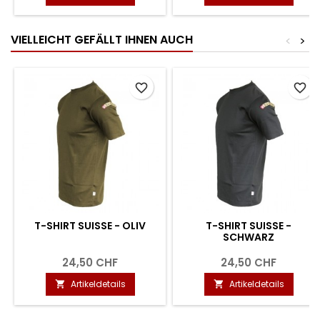
VIELLEICHT GEFÄLLT IHNEN AUCH
<
>
favorite_border
favorite_border
T-SHIRT SUISSE - OLIV
T-SHIRT SUISSE -
SCHWARZ
24,50 CHF
24,50 CHF
Artikeldetails
Artikeldetails

