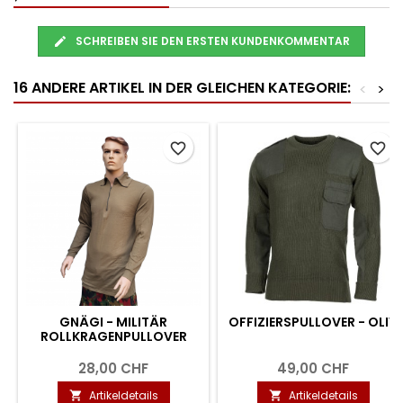
SCHREIBEN SIE DEN ERSTEN KUNDENKOMMENTAR
16 ANDERE ARTIKEL IN DER GLEICHEN KATEGORIE:
<
>
favorite_border
favorite_border
GNÄGI - MILITÄR
OFFIZIERSPULLOVER - OLIV
ROLLKRAGENPULLOVER
28,00 CHF
49,00 CHF
Artikeldetails
Artikeldetails

