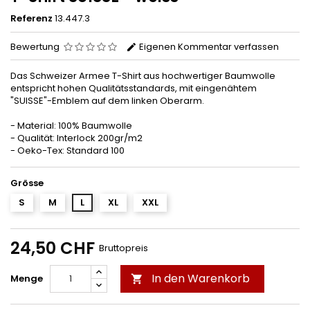
Referenz
13.447.3
Bewertung
Eigenen Kommentar verfassen
Das Schweizer Armee T-Shirt aus hochwertiger Baumwolle
entspricht hohen Qualitätsstandards, mit eingenähtem
"SUISSE"-Emblem auf dem linken Oberarm.
- Material: 100% Baumwolle
- Qualität: Interlock 200gr/m2
- Oeko-Tex: Standard 100
Grösse
S
M
L
XL
XXL
24,50 CHF
Bruttopreis
In den Warenkorb
Menge
