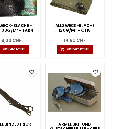
WECK-BLACHE -
ALLZWECK-BLACHE
 100G/M² - TARN
120G/M² – OLIV
18,00 CHF
14,90 CHF
Artikeldetails
Artikeldetails


favorite_border
favorite_border
E BINDESTRICK
ARMEE SKI- UND
GLETSCHERBRILLE - CEBE