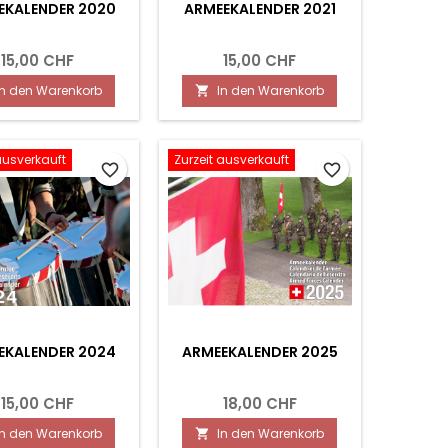
EKALENDER 2020
ARMEEKALENDER 2021
15,00 CHF
15,00 CHF
In den Warenkorb
In den Warenkorb

ausverkauft
Zurzeit ausverkauft
favorite_border
favorite_border
EKALENDER 2024
ARMEEKALENDER 2025
15,00 CHF
18,00 CHF
In den Warenkorb
In den Warenkorb
