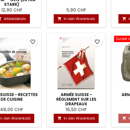
STARK)
12,90 CHF
5,90 CHF
Artikeldetails
In den Warenkorb



Zurzeit 
favorite_border
favorite_border
SUISSE - RECETTES
ARMÉE SUISSE -
ARM
DE CUISINE
RÈGLEMENT SUR LES
DRAPEAUX
48,00 CHF
16,50 CHF
In den Warenkorb
In den Warenkorb

