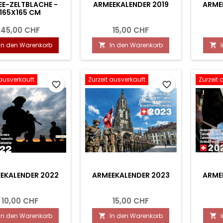
E-ZELTBLACHE -
ARMEEKALENDER 2019
ARME
165X165 CM
45,00 CHF
15,00 CHF
In den Warenkorb
In den Warenkorb


 ausverkauft
Zurzeit ausverkauft
Zurzeit 
favorite_border
favorite_border
EKALENDER 2022
ARMEEKALENDER 2023
ARME
10,00 CHF
15,00 CHF
In den Warenkorb
In den Warenkorb

