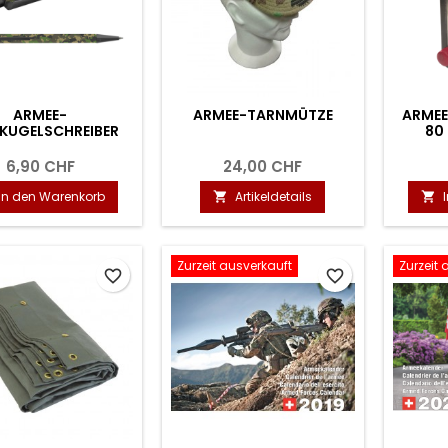
ARMEE-
ARMEE-TARNMÜTZE
ARME
KUGELSCHREIBER
80
6,90 CHF
24,00 CHF
In den Warenkorb
Artikeldetails


Zurzeit ausverkauft
Zurzeit 
favorite_border
favorite_border