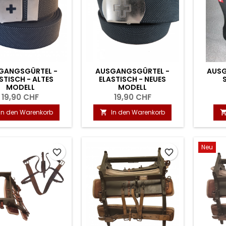
GANGSGÜRTEL -
AUSGANGSGÜRTEL -
AUSG
STISCH - ALTES
ELASTISCH - NEUES
MODELL
MODELL
19,90 CHF
19,90 CHF
In den Warenkorb
In den Warenkorb

Neu
favorite_border
favorite_border