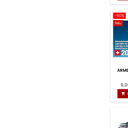
-50%
Neu
ARME
9,0
