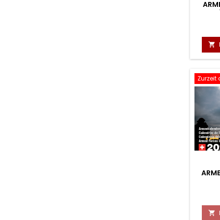
ARME

Zurzeit
ARME
