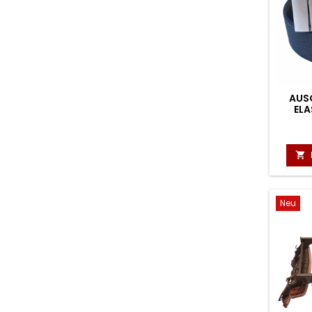
AUS
ELA

Neu