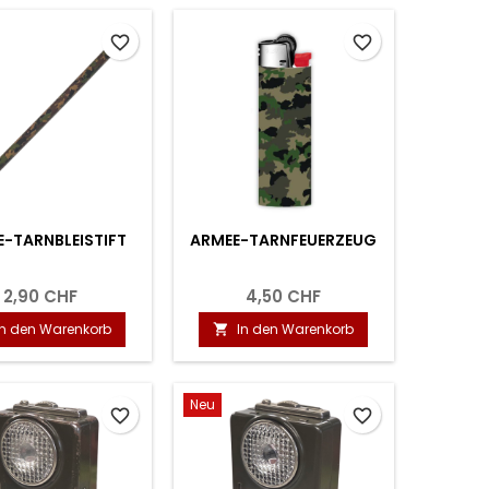
favorite_border
favorite_border
-TARNBLEISTIFT
ARMEE-TARNFEUERZEUG
2,90 CHF
4,50 CHF
In den Warenkorb
In den Warenkorb

Neu
favorite_border
favorite_border