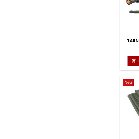
TARN

Neu