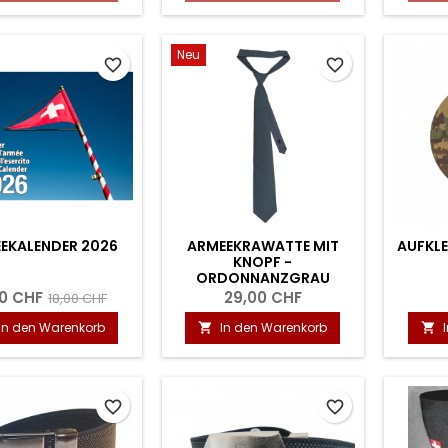
Neu
favorite_border
favorite_border
EKALENDER 2026
ARMEEKRAWATTE MIT
AUFKLE
KNOPF -
ORDONNANZGRAU
0 CHF
29,00 CHF
18,00 CHF
In den Warenkorb
In den Warenkorb


favorite_border
favorite_border