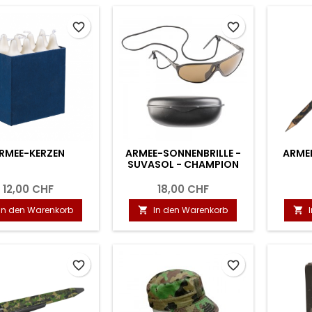
favorite_border
favorite_border
RMEE-KERZEN
ARMEE-SONNENBRILLE -
ARMEE
SUVASOL - CHAMPION
12,00 CHF
18,00 CHF
In den Warenkorb
In den Warenkorb


favorite_border
favorite_border