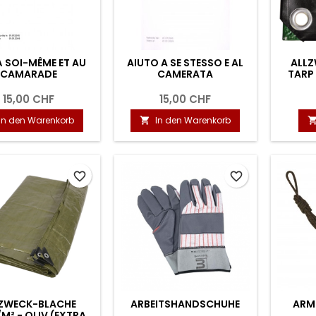
À SOI-MÊME ET AU
AIUTO A SE STESSO E AL
ALLZ
CAMARADE
CAMERATA
TARP
15,00 CHF
15,00 CHF
In den Warenkorb
In den Warenkorb

favorite_border
favorite_border
ZWECK-BLACHE
ARBEITSHANDSCHUHE
ARME
M² - OLIV (EXTRA