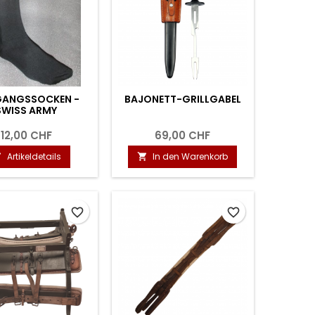
ANGSSOCKEN -
BAJONETT-GRILLGABEL
SWISS ARMY
12,00 CHF
69,00 CHF
Artikeldetails
In den Warenkorb


favorite_border
favorite_border