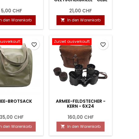
5,00 CHF
21,00 CHF
In den Warenkorb
In den Warenkorb

ausverkauft
Zurzeit ausverkauft
favorite_border
favorite_border
EE-BROTSACK
ARMEE-FELDSTECHER -
KERN - 6X24
35,00 CHF
160,00 CHF
In den Warenkorb
In den Warenkorb
