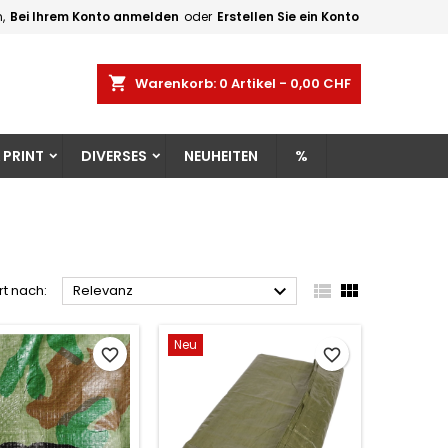
,
Bei Ihrem Konto anmelden
oder
Erstellen Sie ein Konto
×
×
×
×
shopping_cart
Warenkorb:
0
Artikel - 0,00 CHF
gen
 PRINT
DIVERSES
NEUHEITEN
%
)
n
n



rt nach:
Relevanz
Neu
favorite_border
favorite_border