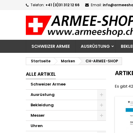
Telefon:
+41 (0)31 312 12 66
Email:
info@armeesho
M
(
W
A
add_circle_outline
((
Si
Na
zu
SCHWEIZER ARMEE
AUSRÜSTUNG
BEKL
Startseite
Marken
CH-ARMEE-SHOP
ARTIK
ALLE ARTIKEL
Schweizer Armee
Es gibt 42
Ausrüstung
Bekleidung
Messer
Uhren