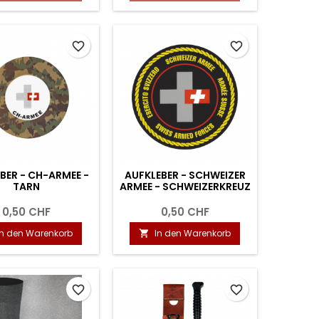
favorite_border
favorite_border
BER - CH-ARMEE -
AUFKLEBER - SCHWEIZER
TARN
ARMEE - SCHWEIZERKREUZ
0,50 CHF
0,50 CHF
In den Warenkorb
In den Warenkorb

favorite_border
favorite_border