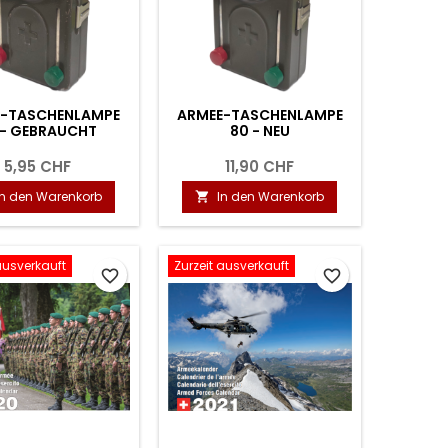
E-TASCHENLAMPE
ARMEE-TASCHENLAMPE
 - GEBRAUCHT
80 - NEU
5,95 CHF
11,90 CHF
In den Warenkorb
In den Warenkorb

ausverkauft
Zurzeit ausverkauft
favorite_border
favorite_border