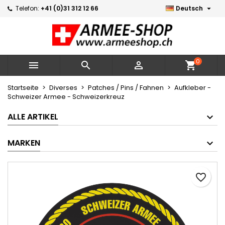

Telefon:
+41 (0)31 312 12 66
Deutsch
×
×
×
Meine Wunschlisten
Wunschliste erstellen
Anmelden
Neue Liste erstellen
add_circle_outline
Sie müssen angemeldet sein, um Artikel Ihrer
Name der Wunschliste
Wunschliste hinzufügen zu können.
0



shopping_cart
Abbrechen
Anmelden
Startseite
Diverses
Patches / Pins / Fahnen
Aufkleber -
Schweizer Armee - Schweizerkreuz
Abbrechen
Wunschliste erstellen
ALLE ARTIKEL
MARKEN
favorite_border