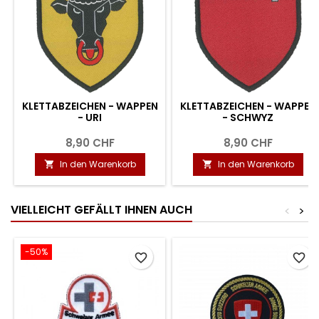
KLETTABZEICHEN - WAPPEN
KLETTABZEICHEN - WAPPEN
- URI
- SCHWYZ
8,90 CHF
8,90 CHF
In den Warenkorb
In den Warenkorb


VIELLEICHT GEFÄLLT IHNEN AUCH
<
>
-50%
favorite_border
favorite_border