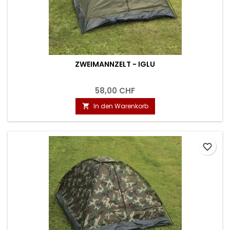
ZWEIMANNZELT - IGLU
58,00 CHF
In den Warenkorb

favorite_border