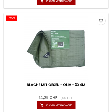
In den Warenkorb

-25%
favorite_border
BLACHE MIT OESEN - OLIV - 3X4M
14,25 CHF
19,00 CHF
In den Warenkorb
