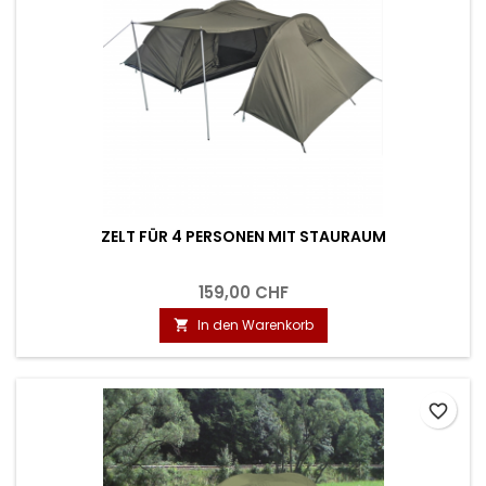
ZELT FÜR 4 PERSONEN MIT STAURAUM
159,00 CHF
In den Warenkorb

favorite_border