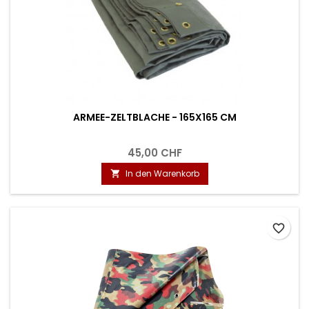
ARMEE-ZELTBLACHE - 165X165 CM
45,00 CHF
In den Warenkorb

favorite_border