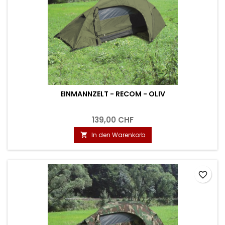
EINMANNZELT - RECOM - OLIV
139,00 CHF
In den Warenkorb

favorite_border