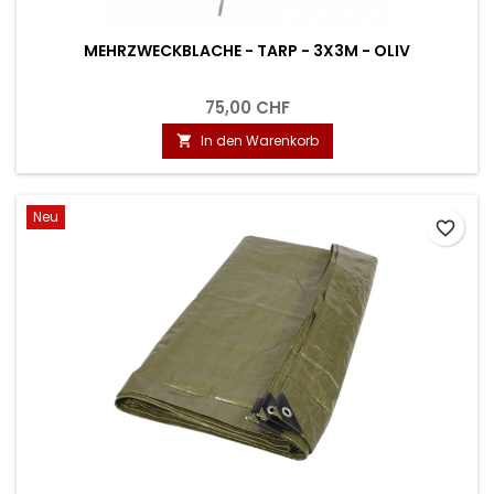
MEHRZWECKBLACHE - TARP - 3X3M - OLIV
75,00 CHF
In den Warenkorb

Neu
favorite_border