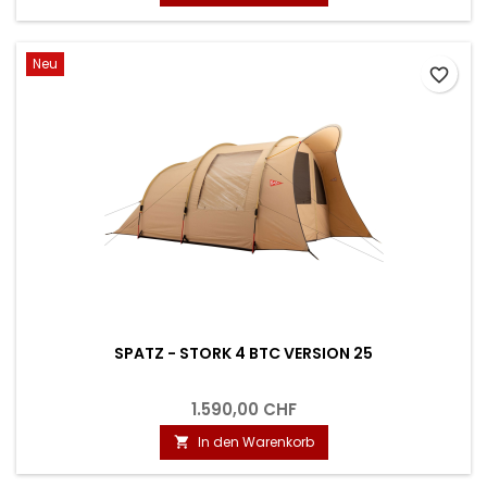
Neu
favorite_border
SPATZ - STORK 4 BTC VERSION 25
1.590,00 CHF
In den Warenkorb
