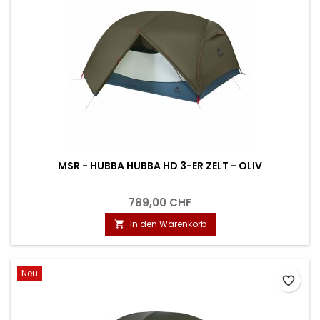
MSR - HUBBA HUBBA HD 3-ER ZELT - OLIV
789,00 CHF
In den Warenkorb

Neu
favorite_border