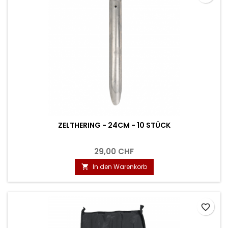
ZELTHERING - 24CM - 10 STÜCK
29,00 CHF
In den Warenkorb

favorite_border