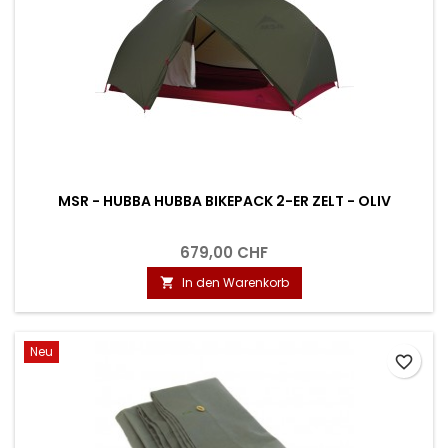
MSR - HUBBA HUBBA BIKEPACK 2-ER ZELT - OLIV
679,00 CHF
In den Warenkorb

Neu
favorite_border