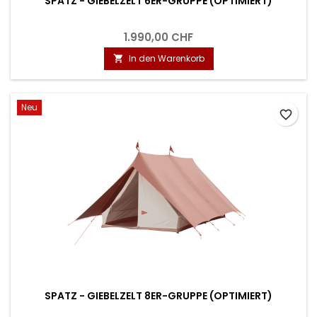
SPATZ - GIEBELZELT 6ER-GRUPPE (OPTIMIERT)
1.990,00 CHF
In den Warenkorb

Neu
favorite_border
SPATZ - GIEBELZELT 8ER-GRUPPE (OPTIMIERT)