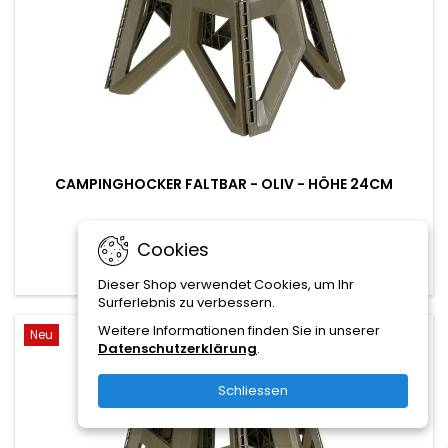
CAMPINGHOCKER FALTBAR - OLIV - HÖHE 24CM
14,00 CHF
Cookies
In den Warenkorb

Dieser Shop verwendet Cookies, um Ihr
Surferlebnis zu verbessern.
Weitere Informationen finden Sie in unserer
Neu
favorite_border
Datenschutzerklärung
.
Schliessen