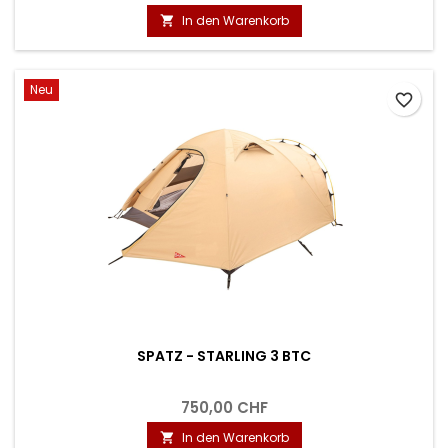
In den Warenkorb

Neu
favorite_border
SPATZ - STARLING 3 BTC
750,00 CHF
In den Warenkorb
