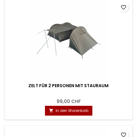
favorite_border
ZELT FÜR 2 PERSONEN MIT STAURAUM
99,00 CHF
In den Warenkorb

favorite_border