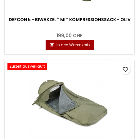
DEFCON 5 - BIWAKZELT MIT KOMPRESSIONSSACK - OLIV
199,00 CHF
In den Warenkorb

Zurzeit ausverkauft
favorite_border