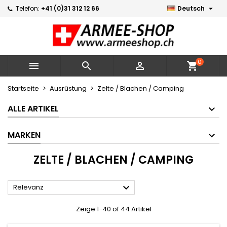

Telefon:
+41 (0)31 312 12 66
Deutsch
×
×
×
×
Meine Wunschlisten
((modalTitle))
Wunschliste erstellen
Anmelden
Neue Liste erstellen
add_circle_outline
((confirmMessage))
Sie müssen angemeldet sein, um Artikel Ihrer
Name der Wunschliste
Wunschliste hinzufügen zu können.
0



shopping_cart
((cancelText))
((modalDeleteText))
Abbrechen
Anmelden
Startseite
Ausrüstung
Zelte / Blachen / Camping
Abbrechen
Wunschliste erstellen
ALLE ARTIKEL
MARKEN
ZELTE / BLACHEN / CAMPING

Relevanz
Zeige 1-40 of 44 Artikel