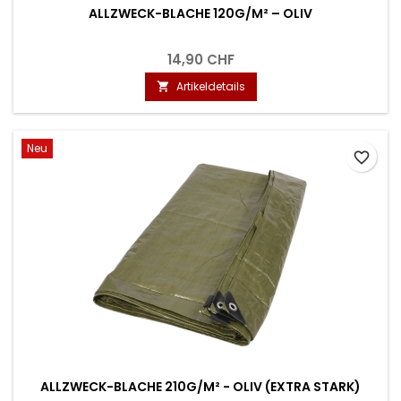
ALLZWECK-BLACHE 120G/M² – OLIV
14,90 CHF
Artikeldetails

Neu
favorite_border
ALLZWECK-BLACHE 210G/M² - OLIV (EXTRA STARK)