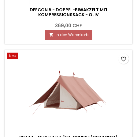
DEFCON 5 - DOPPEL-BIWAKZELT MIT
KOMPRESSIONSSACK - OLIV
369,00 CHF
In den Warenkorb

Neu
favorite_border