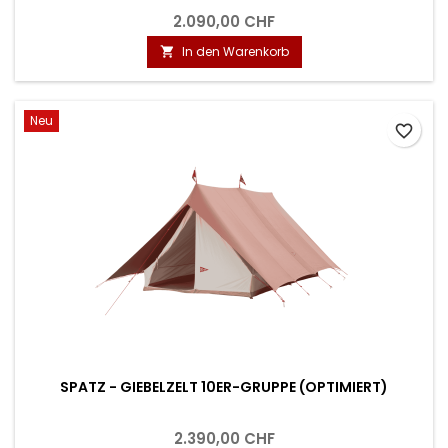
2.090,00 CHF
In den Warenkorb

Neu
favorite_border
SPATZ - GIEBELZELT 10ER-GRUPPE (OPTIMIERT)
2.390,00 CHF