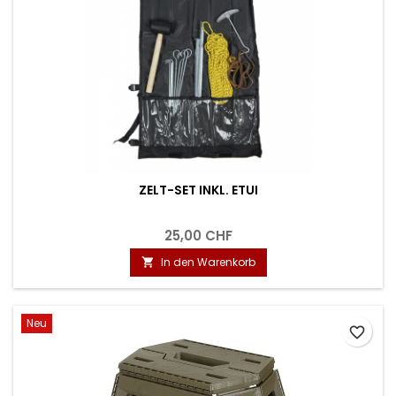
ZELT-SET INKL. ETUI
25,00 CHF
In den Warenkorb

Neu
favorite_border