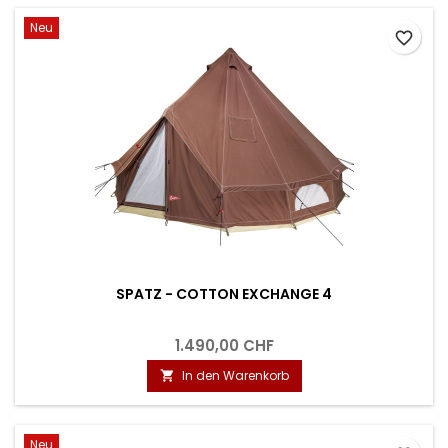
Neu
favorite_border
SPATZ - COTTON EXCHANGE 4
1.490,00 CHF
In den Warenkorb

Neu