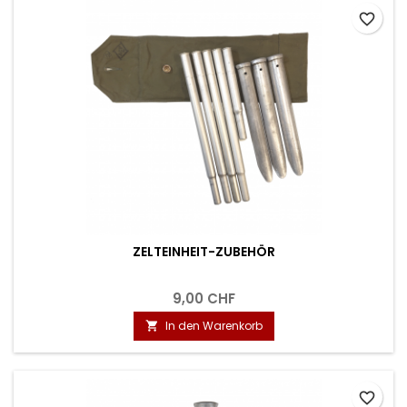
favorite_border
ZELTEINHEIT-ZUBEHÖR
9,00 CHF
In den Warenkorb

favorite_border