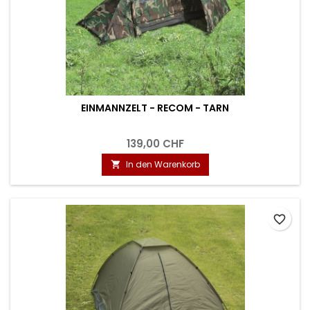
EINMANNZELT - RECOM - TARN
139,00 CHF
In den Warenkorb

favorite_border