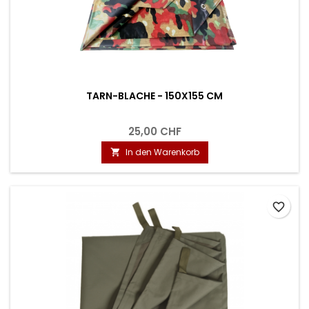
TARN-BLACHE - 150X155 CM
25,00 CHF
In den Warenkorb

favorite_border