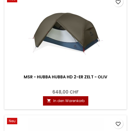
favorite_border
MSR - HUBBA HUBBA HD 2-ER ZELT - OLIV
648,00 CHF
In den Warenkorb

Neu
favorite_border