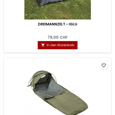
DREIMANNZELT - IGLU
79,00 CHF
In den Warenkorb

favorite_border