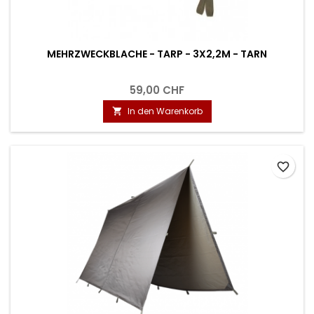
MEHRZWECKBLACHE - TARP - 3X2,2M - TARN
59,00 CHF
In den Warenkorb

favorite_border