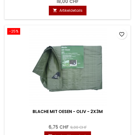
18,00 CHF
Artikeldetails

-25%
favorite_border
BLACHE MIT OESEN - OLIV - 2X3M
6,75 CHF
9,00 CHF