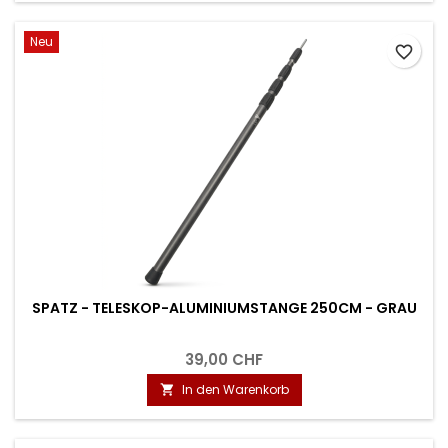
Neu
favorite_border
SPATZ - TELESKOP-ALUMINIUMSTANGE 250CM - GRAU
39,00 CHF
In den Warenkorb
