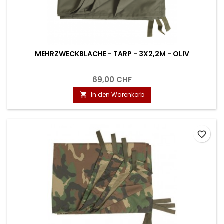
MEHRZWECKBLACHE - TARP - 3X2,2M - OLIV
69,00 CHF
In den Warenkorb

favorite_border