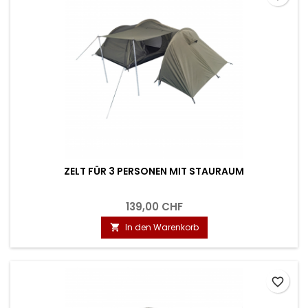
ZELT FÜR 3 PERSONEN MIT STAURAUM
139,00 CHF
In den Warenkorb

favorite_border