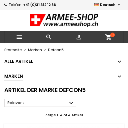

Telefon:
+41 (0)31 312 12 66
Deutsch
×
×
×
×
Meine Wunschlisten
((modalTitle))
Wunschliste erstellen
Anmelden
Neue Liste erstellen
add_circle_outline
((confirmMessage))
Sie müssen angemeldet sein, um Artikel Ihrer
Name der Wunschliste
Wunschliste hinzufügen zu können.
0



shopping_cart
((cancelText))
((modalDeleteText))
Abbrechen
Anmelden
Startseite
Marken
Defcon5
Abbrechen
Wunschliste erstellen
ALLE ARTIKEL
MARKEN
ARTIKEL DER MARKE DEFCON5

Relevanz
Zeige 1-4 of 4 Artikel