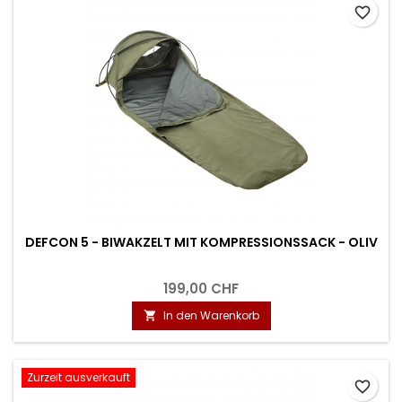
favorite_border
DEFCON 5 - BIWAKZELT MIT KOMPRESSIONSSACK - OLIV
199,00 CHF
In den Warenkorb

Zurzeit ausverkauft
favorite_border