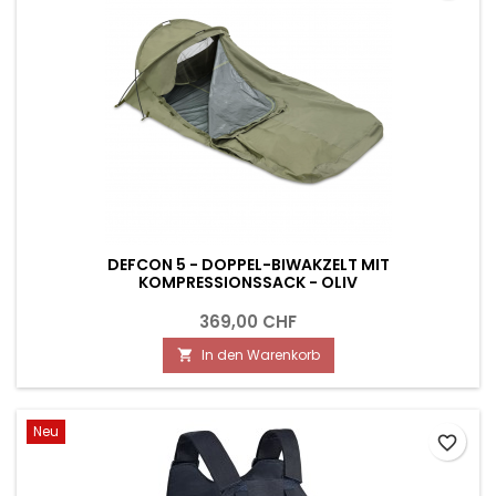
DEFCON 5 - DOPPEL-BIWAKZELT MIT
KOMPRESSIONSSACK - OLIV
369,00 CHF
In den Warenkorb

Neu
favorite_border