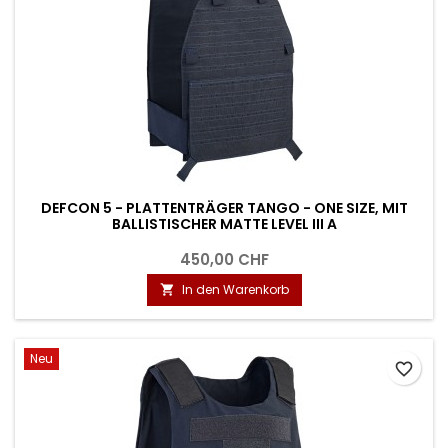
DEFCON 5 - PLATTENTRÄGER TANGO - ONE SIZE, MIT
BALLISTISCHER MATTE LEVEL III A
450,00 CHF
In den Warenkorb

Neu
favorite_border