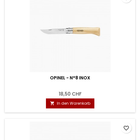
OPINEL - N°8 INOX
18,50 CHF
In den Warenkorb

favorite_border