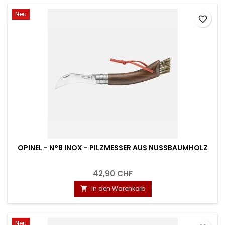
Neu
favorite_border
OPINEL - N°8 INOX - PILZMESSER AUS NUSSBAUMHOLZ
42,90 CHF
In den Warenkorb

Neu