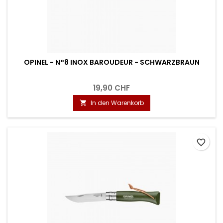
OPINEL - N°8 INOX BAROUDEUR - SCHWARZBRAUN
19,90 CHF
In den Warenkorb

favorite_border