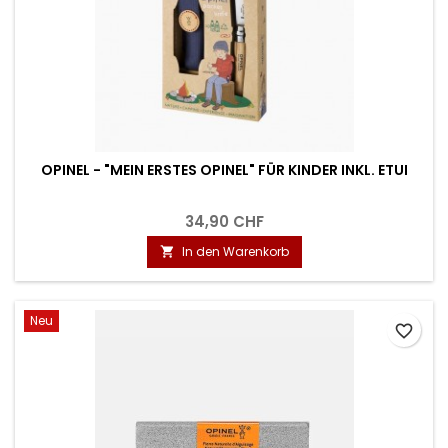
OPINEL - "MEIN ERSTES OPINEL" FÜR KINDER INKL. ETUI
34,90 CHF
In den Warenkorb

Neu
favorite_border