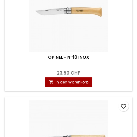
OPINEL - N°10 INOX
23,50 CHF
In den Warenkorb

favorite_border