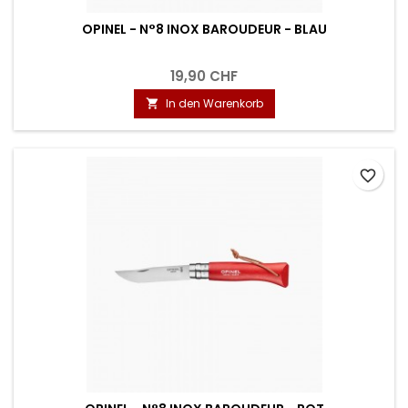
OPINEL - N°8 INOX BAROUDEUR - BLAU
19,90 CHF
In den Warenkorb

favorite_border