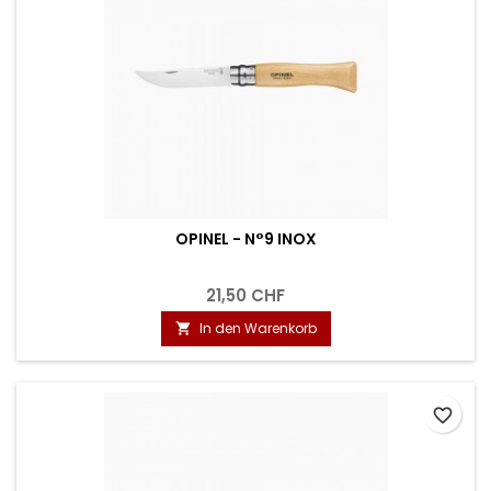
OPINEL - N°9 INOX
21,50 CHF
In den Warenkorb

favorite_border