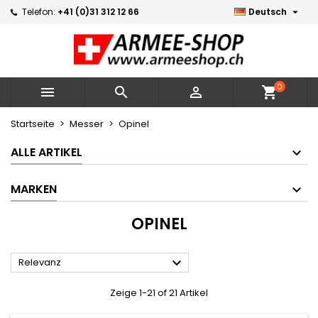

Telefon:
+41 (0)31 312 12 66
Deutsch
×
×
×
×
Meine Wunschlisten
((modalTitle))
Wunschliste erstellen
Anmelden
Neue Liste erstellen
add_circle_outline
((confirmMessage))
Sie müssen angemeldet sein, um Artikel Ihrer
Name der Wunschliste
Wunschliste hinzufügen zu können.
0



shopping_cart
((cancelText))
((modalDeleteText))
Abbrechen
Anmelden
Startseite
Messer
Opinel
Abbrechen
Wunschliste erstellen
ALLE ARTIKEL
MARKEN
OPINEL

Relevanz
Zeige 1-21 of 21 Artikel