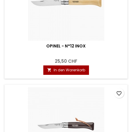
OPINEL - N°12 INOX
25,50 CHF
In den Warenkorb

favorite_border