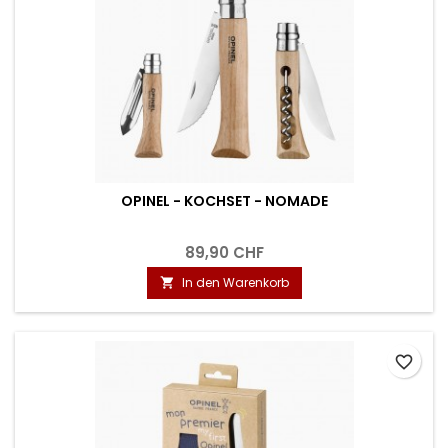
OPINEL - KOCHSET - NOMADE
89,90 CHF
In den Warenkorb

favorite_border