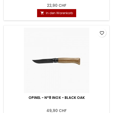
22,90 CHF
In den Warenkorb

favorite_border
OPINEL - N°8 INOX - BLACK OAK
49,90 CHF