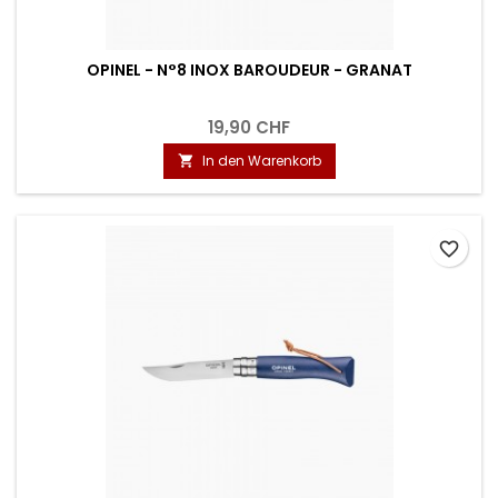
OPINEL - N°8 INOX BAROUDEUR - GRANAT
19,90 CHF
In den Warenkorb

favorite_border