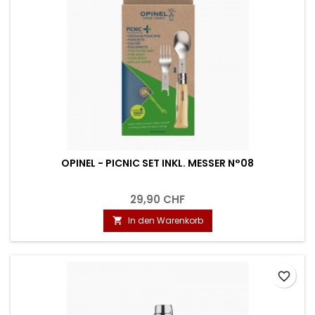
OPINEL - PICNIC SET INKL. MESSER N°08
29,90 CHF
In den Warenkorb

favorite_border