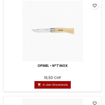
favorite_border
OPINEL - N°7 INOX
16,50 CHF
In den Warenkorb

favorite_border