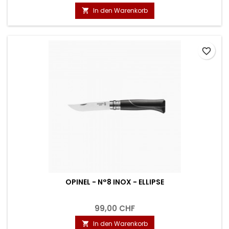
In den Warenkorb

favorite_border
OPINEL - N°8 INOX - ELLIPSE
99,00 CHF
In den Warenkorb
