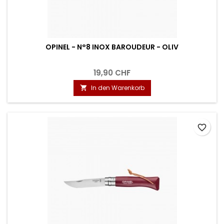
OPINEL - N°8 INOX BAROUDEUR - OLIV
19,90 CHF
In den Warenkorb

favorite_border