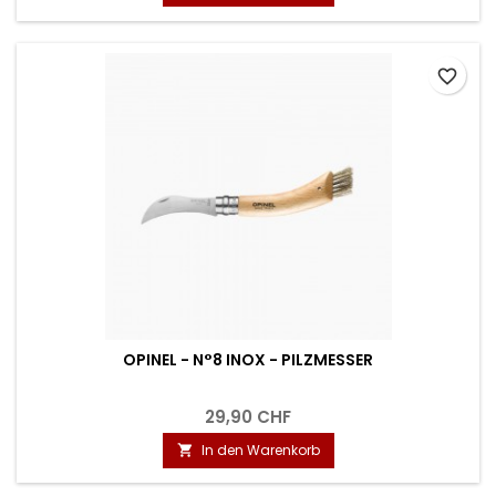
favorite_border
OPINEL - N°8 INOX - PILZMESSER
29,90 CHF
In den Warenkorb
