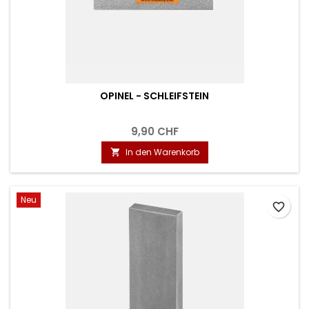
OPINEL - SCHLEIFSTEIN
9,90 CHF
In den Warenkorb

Neu
favorite_border