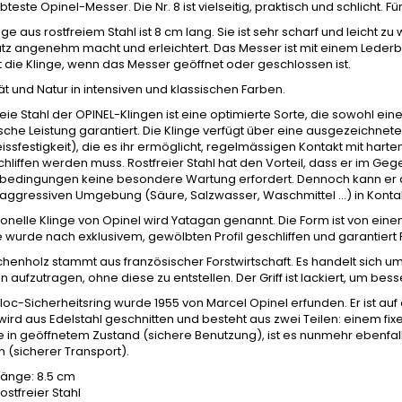
bteste Opinel-Messer. Die Nr. 8 ist vielseitig, praktisch und schlicht
nge aus rostfreiem Stahl ist 8 cm lang. Sie ist sehr scharf und leicht z
atz angenehm macht und erleichtert. Das Messer ist mit einem Leder
t die Klinge, wenn das Messer geöffnet oder geschlossen ist.
t und Natur in intensiven und klassischen Farben.
reie Stahl der OPINEL-Klingen ist eine optimierte Sorte, die sowohl e
he Leistung garantiert. Die Klinge verfügt über eine ausgezeichnete
issfestigkeit), die es ihr ermöglicht, regelmässigen Kontakt mit hart
liffen werden muss. Rostfreier Stahl hat den Vorteil, dass er im Geg
bedingungen keine besondere Wartung erfordert. Dennoch kann er an
 aggressiven Umgebung (Säure, Salzwasser, Waschmittel ...) in Kont
tionelle Klinge von Opinel wird Yatagan genannt. Die Form ist von ein
e wurde nach exklusivem, gewölbten Profil geschliffen und garantiert
enholz stammt aus französischer Forstwirtschaft. Es handelt sich um
n aufzutragen, ohne diese zu entstellen. Der Griff ist lackiert, um bes
loc-Sicherheitsring wurde 1955 von Marcel Opinel erfunden. Er ist a
wird aus Edelstahl geschnitten und besteht aus zwei Teilen: einem fix
e in geöffnetem Zustand (sichere Benutzung), ist es nunmehr ebenfal
n (sicherer Transport).
länge: 8.5 cm
ostfreier Stahl