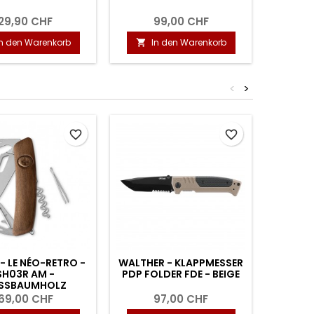
29,90 CHF
99,00 CHF
In den Warenkorb
In den Warenkorb
I


<
>
favorite_border
favorite_border
- LE NÉO-RETRO -
WALTHER - KLAPPMESSER
WALTHE
SH03R AM -
PDP FOLDER FDE - BEIGE
AF
SSBAUMHOLZ
69,00 CHF
97,00 CHF