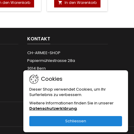
In den Warenkorb
In den Warenkorb
I


KONTAKT
CH-ARMEE-SHOP
Papiermühlestrasse 28a
3014 Bern
Telefon:
+41 (0)31 312 12 66
Cookies
Email:
info@armeeshop.ch
Dieser Shop verwendet Cookies, um Ihr
Surferlebnis zu verbessern.
Weitere Informationen finden Sie in unserer
Datenschutzerklärung
.
FOLGEN SIE UNS
Schliessen