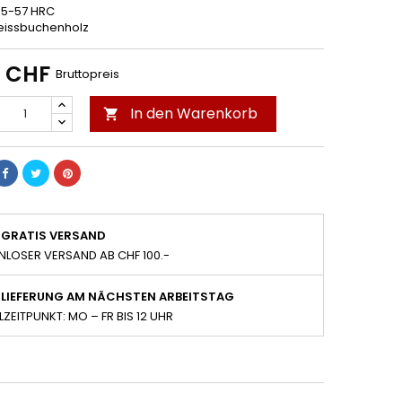
 55-57 HRC
 Weissbuchenholz
0 CHF
Bruttopreis
In den Warenkorb

GRATIS VERSAND
NLOSER VERSAND AB CHF 100.-
LIEFERUNG AM NÄCHSTEN ARBEITSTAG
LZEITPUNKT: MO – FR BIS 12 UHR