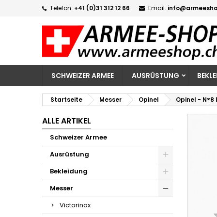
Telefon:
+41 (0)31 312 12 66
Email:
info@armeesho
M
W
A
add_circle_outline
Si
Na
zu
SCHWEIZER ARMEE
AUSRÜSTUNG
BEKL
Startseite
Messer
Opinel
Opinel - N°8 
ALLE ARTIKEL
Schweizer Armee
Ausrüstung
Bekleidung
Messer
Victorinox