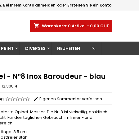
,
Bei Ihrem Konto anmelden
oder
Erstellen Sie ein Konto
×
×
×
shopping_cart
Warenkorb:
0
Artikel - 0,00 CHF
gen
 PRINT
DIVERSES
NEUHEITEN
%
n
n
l - N°8 Inox Baroudeur - blau
z
12.308.4
ng
Eigenen Kommentar verfassen
bteste Opinel-Messer. Die Nr. 8 ist vielseitig, praktisch
icht. Für den täglichen Gebrauch im Innen- und
reich.
nlänge: 8.5 cm
Rostfreier Stahl