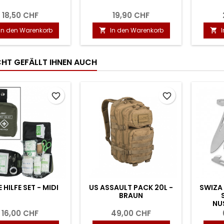
18,50 CHF
19,90 CHF
In den Warenkorb
In den Warenkorb


ICHT GEFÄLLT IHNEN AUCH
favorite_border
favorite_border
 HILFE SET - MIDI
US ASSAULT PACK 20L -
SWIZA 
BRAUN
NU
16,00 CHF
49,00 CHF