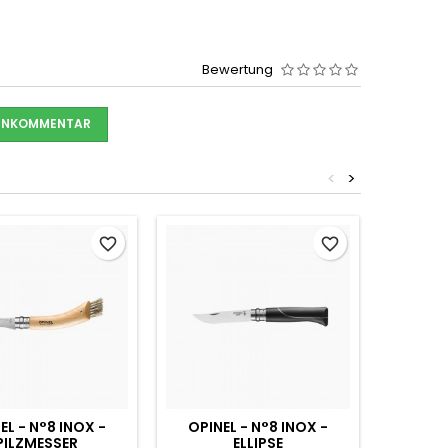
Bewertung
DENKOMMENTAR
<
>
favorite_border
favorite_border
EL - N°8 INOX -
OPINEL - N°8 INOX -
OPINE
PILZMESSER
ELLIPSE