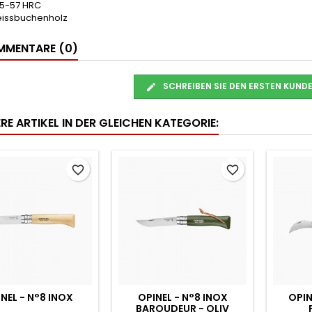
55-57 HRC
Weissbuchenholz
MENTARE (0)
SCHREIBEN SIE DEN ERSTEN KUN
RE ARTIKEL IN DER GLEICHEN KATEGORIE:
favorite_border
favorite_border
NEL - N°8 INOX
OPINEL - N°8 INOX
OPIN
BAROUDEUR - OLIV