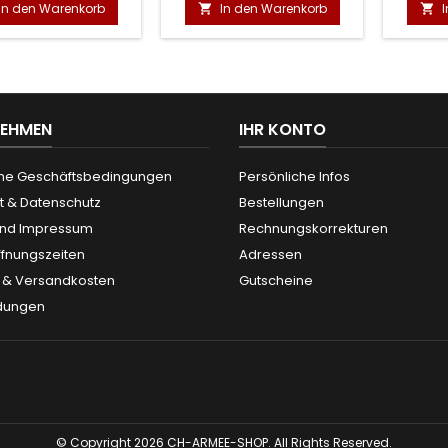
In den Warenkorb
In den Warenkorb


NEHMEN
IHR KONTO
ne Geschäftsbedingungen
Persönliche Infos
t & Datenschutz
Bestellungen
und Impressum
Rechnungskorrekturen
ffnungszeiten
Adressen
g & Versandkosten
Gutscheine
dungen
© Copyright 2026 CH-ARMEE-SHOP. All Rights Reserved.