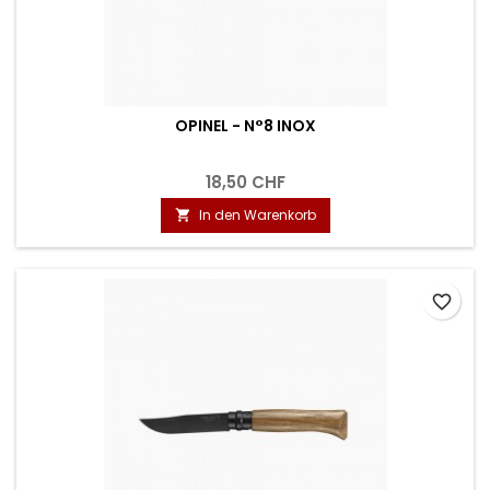
OPINEL - N°8 INOX
18,50 CHF
In den Warenkorb

favorite_border