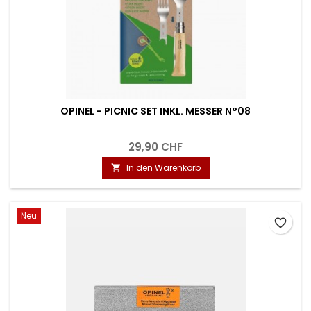
OPINEL - PICNIC SET INKL. MESSER N°08
29,90 CHF
In den Warenkorb

Neu
favorite_border