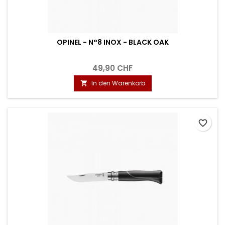
OPINEL - N°8 INOX - BLACK OAK
49,90 CHF
In den Warenkorb

favorite_border