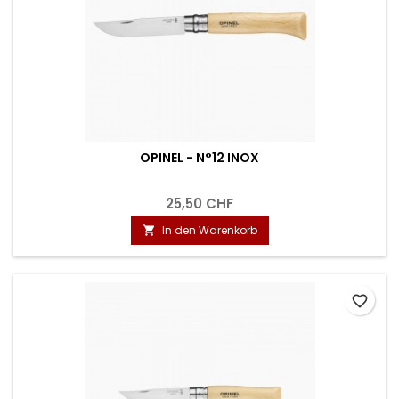
OPINEL - N°12 INOX
25,50 CHF
In den Warenkorb

favorite_border