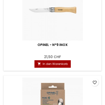
OPINEL - N°9 INOX
21,50 CHF
In den Warenkorb

favorite_border