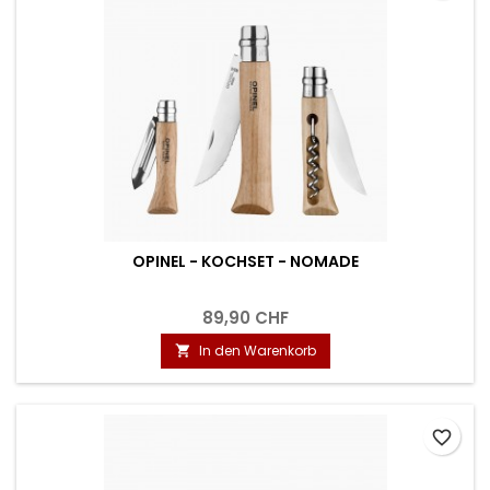
OPINEL - KOCHSET - NOMADE
89,90 CHF
In den Warenkorb

favorite_border