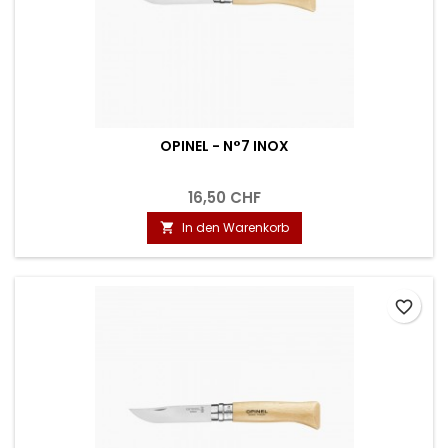
OPINEL - N°7 INOX
16,50 CHF
In den Warenkorb

favorite_border