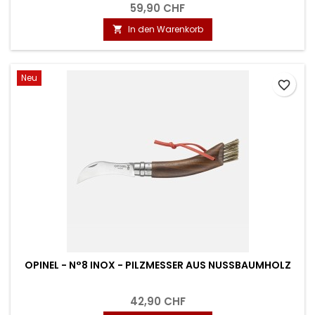
59,90 CHF
In den Warenkorb

Neu
favorite_border
OPINEL - N°8 INOX - PILZMESSER AUS NUSSBAUMHOLZ
42,90 CHF