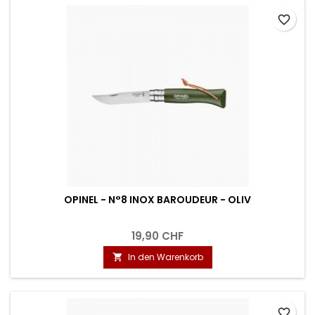
favorite_border
OPINEL - N°8 INOX BAROUDEUR - OLIV
19,90 CHF
In den Warenkorb

favorite_border