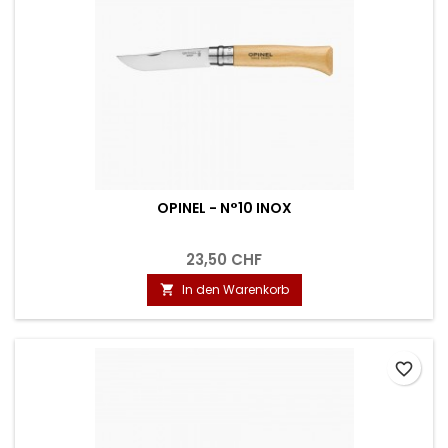
OPINEL - N°10 INOX
23,50 CHF
In den Warenkorb

favorite_border