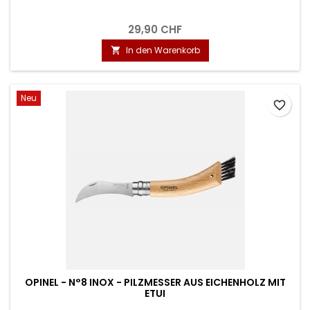
29,90 CHF
In den Warenkorb

Neu
favorite_border
OPINEL - N°8 INOX - PILZMESSER AUS EICHENHOLZ MIT
ETUI