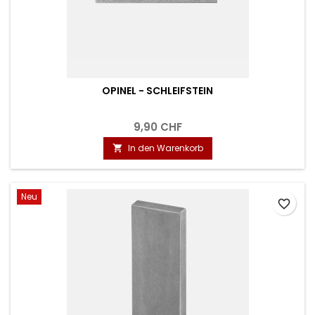
OPINEL - SCHLEIFSTEIN
9,90 CHF
In den Warenkorb

Neu
favorite_border