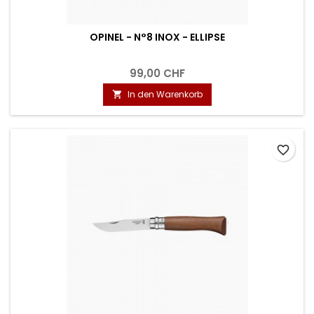
OPINEL - N°8 INOX - ELLIPSE
99,00 CHF
In den Warenkorb

favorite_border