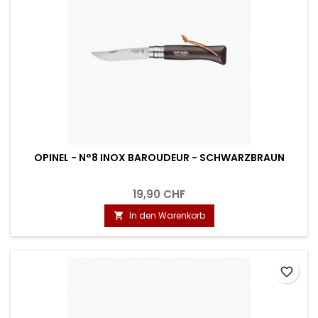
OPINEL - N°8 INOX BAROUDEUR - SCHWARZBRAUN
19,90 CHF
In den Warenkorb

favorite_border