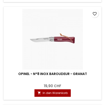
favorite_border
OPINEL - N°8 INOX BAROUDEUR - GRANAT
19,90 CHF
In den Warenkorb
