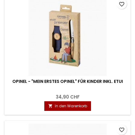
favorite_border
OPINEL - "MEIN ERSTES OPINEL" FÜR KINDER INKL. ETUI
34,90 CHF
In den Warenkorb

favorite_border