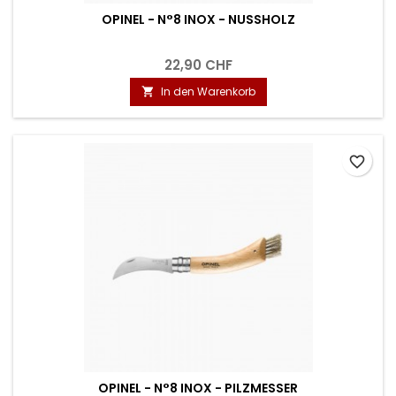
OPINEL - N°8 INOX - NUSSHOLZ
22,90 CHF
In den Warenkorb

favorite_border
OPINEL - N°8 INOX - PILZMESSER