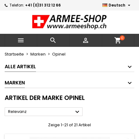

Telefon:
+41 (0)31 312 12 66
Deutsch
×
×
×
×
Meine Wunschlisten
((modalTitle))
Wunschliste erstellen
Anmelden
Neue Liste erstellen
add_circle_outline
((confirmMessage))
Sie müssen angemeldet sein, um Artikel Ihrer
Name der Wunschliste
Wunschliste hinzufügen zu können.
0



shopping_cart
((cancelText))
((modalDeleteText))
Abbrechen
Anmelden
Startseite
Marken
Opinel
Abbrechen
Wunschliste erstellen
ALLE ARTIKEL
MARKEN
ARTIKEL DER MARKE OPINEL

Relevanz
Zeige 1-21 of 21 Artikel