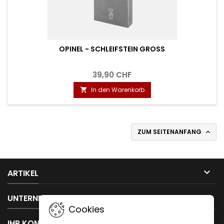
OPINEL - SCHLEIFSTEIN GROSS
39,90 CHF
In den Warenkorb

ZUM SEITENANFANG


ARTIKEL

UNTERNEHMEN
Cookies

IHR KONTO