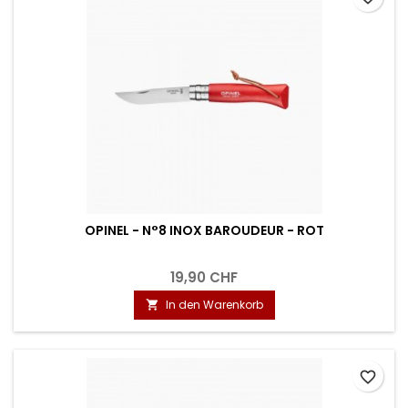
OPINEL - N°8 INOX BAROUDEUR - ROT
19,90 CHF
In den Warenkorb

favorite_border