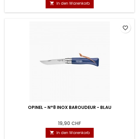
In den Warenkorb

favorite_border
OPINEL - N°8 INOX BAROUDEUR - BLAU
19,90 CHF
In den Warenkorb
