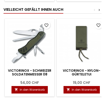
VIELLEICHT GEFÄLLT IHNEN AUCH
<
>
favorite_border
favorite_border
VICTORINOX - SCHWEIZER
VICTORINOX - NYLON-
SOLDATENMESSER 08
GÜRTELETUI
54,00 CHF
19,00 CHF
In den Warenkorb
In den Warenkorb

