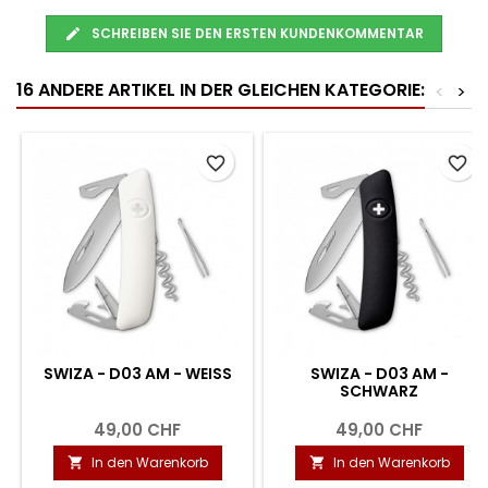
SCHREIBEN SIE DEN ERSTEN KUNDENKOMMENTAR
16 ANDERE ARTIKEL IN DER GLEICHEN KATEGORIE:
<
>
favorite_border
favorite_border
SWIZA - D03 AM - WEISS
SWIZA - D03 AM -
SCHWARZ
49,00 CHF
49,00 CHF
In den Warenkorb
In den Warenkorb

