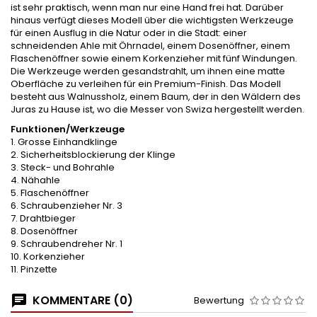
ist sehr praktisch, wenn man nur eine Hand frei hat. Darüber
hinaus verfügt dieses Modell über die wichtigsten Werkzeuge
für einen Ausflug in die Natur oder in die Stadt: einer
schneidenden Ahle mit Öhrnadel, einem Dosenöffner, einem
Flaschenöffner sowie einem Korkenzieher mit fünf Windungen.
Die Werkzeuge werden gesandstrahlt, um ihnen eine matte
Oberfläche zu verleihen für ein Premium-Finish. Das Modell
besteht aus Walnussholz, einem Baum, der in den Wäldern des
Juras zu Hause ist, wo die Messer von Swiza hergestellt werden.
Funktionen/Werkzeuge
1. Grosse Einhandklinge
2. Sicherheitsblockierung der Klinge
3. Steck- und Bohrahle
4. Nähahle
5. Flaschenöffner
6. Schraubenzieher Nr. 3
7. Drahtbieger
8. Dosenöffner
9. Schraubendreher Nr. 1
10. Korkenzieher
11. Pinzette
KOMMENTARE (0)
Bewertung