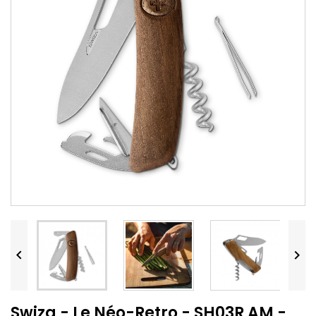


Swiza - Le Néo-Retro - SH03R AM -