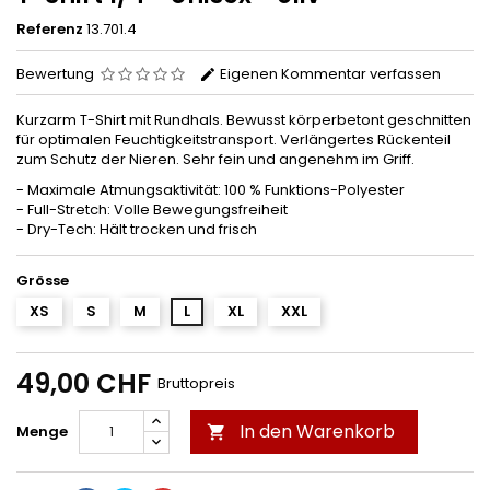
Referenz
13.701.4
Bewertung
Eigenen Kommentar verfassen
Kurzarm T-Shirt mit Rundhals. Bewusst körperbetont geschnitten
für optimalen Feuchtigkeitstransport. Verlängertes Rückenteil
zum Schutz der Nieren. Sehr fein und angenehm im Griff.
- Maximale Atmungsaktivität: 100 % Funktions-Polyester
- Full-Stretch: Volle Bewegungsfreiheit
- Dry-Tech: Hält trocken und frisch
Grösse
XS
S
M
L
XL
XXL
49,00 CHF
Bruttopreis
In den Warenkorb
Menge
