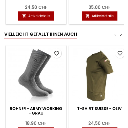
24,50 CHF
35,00 CHF
Artikeldetails
Artikeldetails


VIELLEICHT GEFÄLLT IHNEN AUCH
<
>
favorite_border
favorite_border
ROHNER - ARMY WORKING
T-SHIRT SUISSE - OLIV
- GRAU
18,90 CHF
24,50 CHF