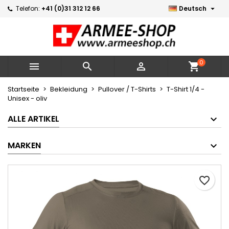

Telefon:
+41 (0)31 312 12 66
Deutsch
Meine Wunschlisten
Wunschliste erstellen
Anmelden
Neue Liste erstellen
add_circle_outline
Sie müssen angemeldet sein, um Artikel Ihrer Wunschlist
Name der Wunschliste
zu können.
0



shopping_cart
Abbrechen
Startseite
Bekleidung
Pullover / T-Shirts
T-Shirt 1/4 -
Unisex - oliv
Abbrechen
Wunschliste
ALLE ARTIKEL
MARKEN
favorite_border