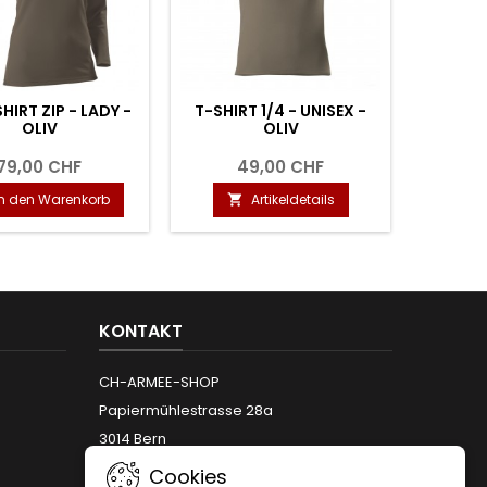
HIRT ZIP - LADY -
T-SHIRT 1/4 - UNISEX -
T-S
OLIV
OLIV
79,00 CHF
49,00 CHF
In den Warenkorb
Artikeldetails


KONTAKT
CH-ARMEE-SHOP
Papiermühlestrasse 28a
3014 Bern
Telefon:
+41 (0)31 312 12 66
Cookies