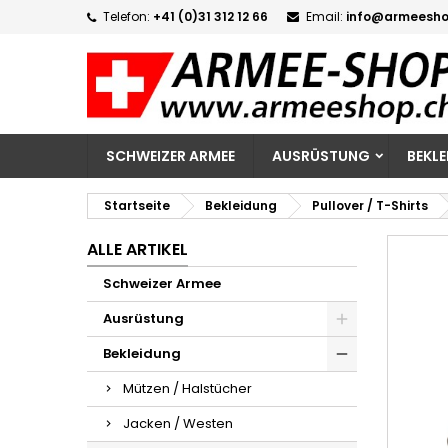
Telefon:
+41 (0)31 312 12 66
Email:
info@armeesho
M
W
A
add_circle_outline
Si
Na
zu
SCHWEIZER ARMEE
AUSRÜSTUNG
BEKL
Startseite
Bekleidung
Pullover / T-Shirts
ALLE ARTIKEL
Schweizer Armee
Ausrüstung
Bekleidung
Mützen / Halstücher
Jacken / Westen