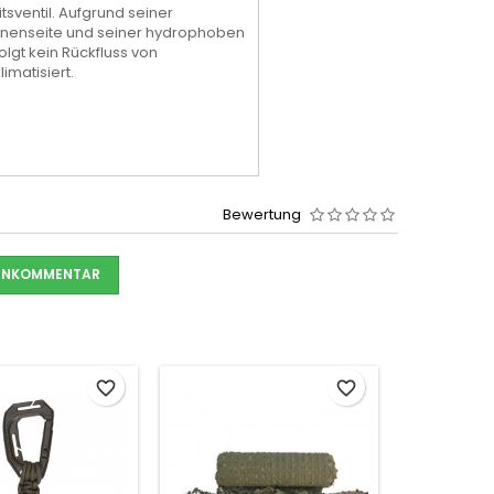
itsventil. Aufgrund seiner
nenseite und seiner hydrophoben
gt kein Rückfluss von
imatisiert.
Bewertung
DENKOMMENTAR
favorite_border
favorite_border
-50%