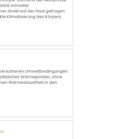
 dank schneller
mer direkt auf der Haut getragen
ekte Klimatisierung des Körpers.
on bei kühleren Umweltbedingungen
usätzliches Wärmepolster, ohne
en Wärmestaueffekt in den
ma