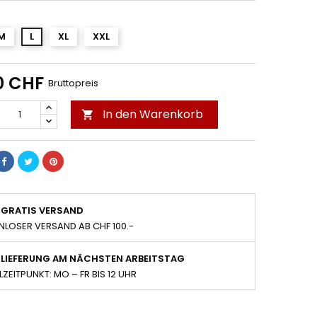
M
L
XL
XXL
0 CHF
Bruttopreis
In den Warenkorb

GRATIS VERSAND
NLOSER VERSAND AB CHF 100.-
LIEFERUNG AM NÄCHSTEN ARBEITSTAG
LZEITPUNKT: MO – FR BIS 12 UHR