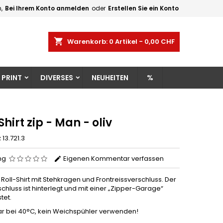
,
Bei Ihrem Konto anmelden
oder
Erstellen Sie ein Konto
×
×
×
shopping_cart
Warenkorb:
0
Artikel - 0,00 CHF
gen
 PRINT
DIVERSES
NEUHEITEN
%
n
n
Shirt zip - Man - oliv
z
13.721.3
ng
Eigenen Kommentar verfassen
oll-Shirt mit Stehkragen und Frontreissverschluss. Der
chluss ist hinterlegt und mit einer „Zipper-Garage“
tet.
 bei 40°C, kein Weichspühler verwenden!