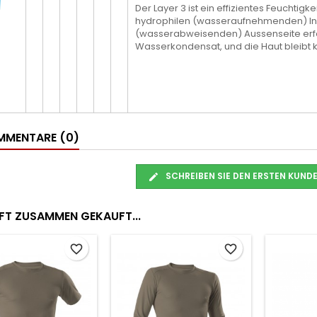
Der Layer 3 ist ein effizientes Feuchtigke
hydrophilen (wasseraufnehmenden) In
(wasserabweisenden) Aussenseite erfol
Wasserkondensat, und die Haut bleibt kl
MENTARE (0)
SCHREIBEN SIE DEN ERSTEN KUN
FT ZUSAMMEN GEKAUFT...
favorite_border
favorite_border