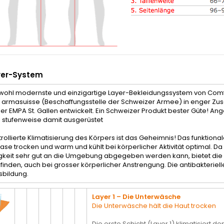
yer-System
wohl modernste und einzigartige Layer-Bekleidungssystem von Comf
 armasuisse (Beschaffungsstelle der Schweizer Armee) in enger Zus
er EMPA St. Gallen entwickelt. Ein Schweizer Produkt bester Güte! A
stufenweise damit ausgerüstet
trollierte Klimatisierung des Körpers ist das Geheimnis! Das funktiona
se trocken und warm und kühlt bei körperlicher Aktivität optimal.
gkeit sehr gut an die Umgebung abgegeben werden kann, bietet die
inden, auch bei grosser körperlicher Anstrengung. Die antibakterie
bildung.
Layer 1 – Die Unterwäsche
Die Unterwäsche hält die Haut trocken
Die erste Schicht (Layer 1) klimatisiert