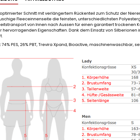
optimierter Schnitt mit verlängertem Rückenteil zum Schutz der Nieren
uschige Fleeceinnenseite die feinsten, unterschiedlichsten Polyest
eitstransport von Innen nach Aussen für einen garantiert trockenen Kö
r hervorragenden Eigenschaften. Dank dem Einsatz von Silberionen i
t.
:
74% PES, 26% PBT, Trevira Xpand, Bioactive, maschinenwaschbar, seh