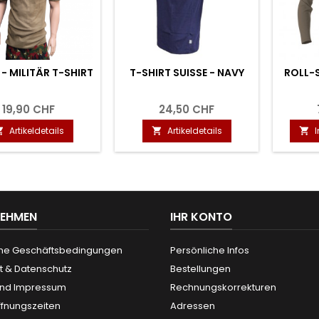
- MILITÄR T-SHIRT
T-SHIRT SUISSE - NAVY
ROLL-S
19,90 CHF
24,50 CHF
Artikeldetails
Artikeldetails



NEHMEN
IHR KONTO
ne Geschäftsbedingungen
Persönliche Infos
t & Datenschutz
Bestellungen
und Impressum
Rechnungskorrekturen
ffnungszeiten
Adressen