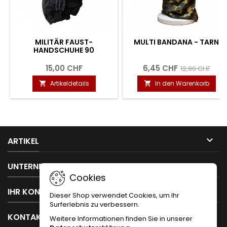
MILITÄR FAUST-
MULTI BANDANA - TARN
HANDSCHUHE 90
15,00 CHF
6,45 CHF
12,90 CHF
Artikeldetails
In den Warenkorb



ARTIKEL

UNTERNEHMEN
Cookies

IHR KONTO
Dieser Shop verwendet Cookies, um Ihr
Surferlebnis zu verbessern.

KONTAKT
Weitere Informationen finden Sie in unserer