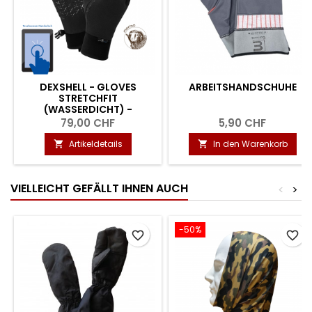
DEXSHELL - GLOVES
ARBEITSHANDSCHUHE
STRETCHFIT
(WASSERDICHT) -
SCHWARZ
79,00 CHF
5,90 CHF
Artikeldetails
In den Warenkorb


VIELLEICHT GEFÄLLT IHNEN AUCH
<
>
-50%
favorite_border
favorite_border