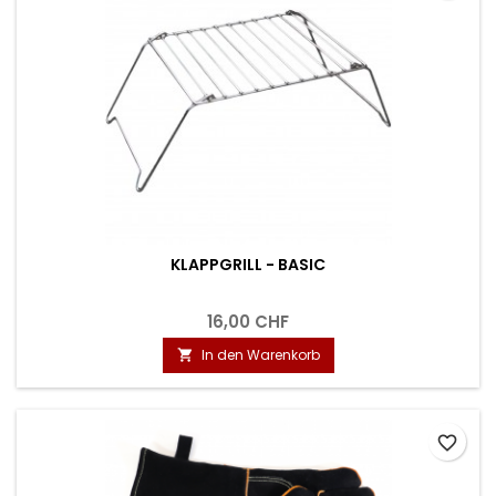
KLAPPGRILL - BASIC
16,00 CHF
In den Warenkorb

favorite_border