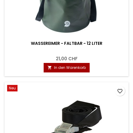
WASSEREIMER - FALTBAR - 12 LITER
21,00 CHF
In den Warenkorb

Neu
favorite_border