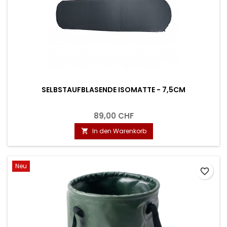
SELBSTAUFBLASENDE ISOMATTE - 7,5CM
89,00 CHF
In den Warenkorb

Neu
favorite_border