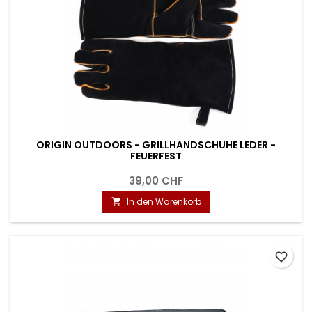
ORIGIN OUTDOORS - GRILLHANDSCHUHE LEDER -
FEUERFEST
39,00 CHF
In den Warenkorb

favorite_border