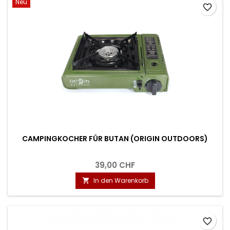
Neu
favorite_border
CAMPINGKOCHER FÜR BUTAN (ORIGIN OUTDOORS)
39,00 CHF
In den Warenkorb

favorite_border