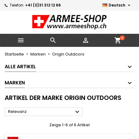

Telefon:
+41 (0)31 312 12 66
Deutsch
×
×
×
×
Meine Wunschlisten
((modalTitle))
Wunschliste erstellen
Anmelden
Neue Liste erstellen
add_circle_outline
((confirmMessage))
Sie müssen angemeldet sein, um Artikel Ihrer
Name der Wunschliste
Wunschliste hinzufügen zu können.
0



shopping_cart
((cancelText))
((modalDeleteText))
Abbrechen
Anmelden
Startseite
Marken
Origin Outdoors
Abbrechen
Wunschliste erstellen
ALLE ARTIKEL
MARKEN
ARTIKEL DER MARKE ORIGIN OUTDOORS

Relevanz
Zeige 1-6 of 6 Artikel