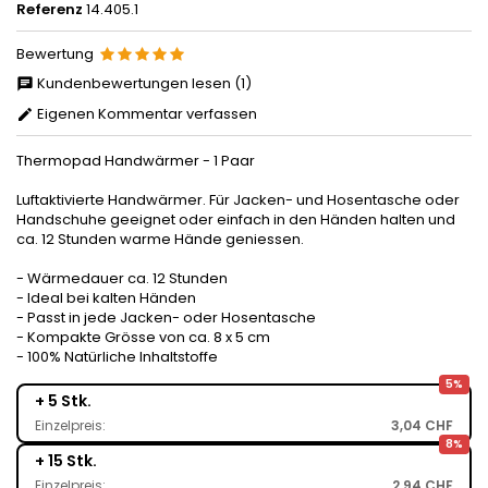
Referenz
14.405.1
Bewertung
Kundenbewertungen lesen (1)
Eigenen Kommentar verfassen
Thermopad Handwärmer - 1 Paar
Luftaktivierte Handwärmer. Für Jacken- und Hosentasche oder
Handschuhe geeignet oder einfach in den Händen halten und
ca. 12 Stunden warme Hände geniessen.
- Wärmedauer ca. 12 Stunden
- Ideal bei kalten Händen
- Passt in jede Jacken- oder Hosentasche
- Kompakte Grösse von ca. 8 x 5 cm
- 100% Natürliche Inhaltstoffe
5%
+ 5 Stk.
Einzelpreis:
3,04 CHF
8%
+ 15 Stk.
Einzelpreis:
2,94 CHF