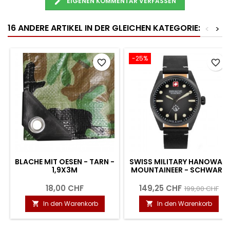
EIGENEN KOMMENTAR VERFASSEN
16 ANDERE ARTIKEL IN DER GLEICHEN KATEGORIE:
<
>
-25%
favorite_border
favorite_border
BLACHE MIT OESEN - TARN -
SWISS MILITARY HANOWA -
1,9X3M
MOUNTAINEER - SCHWARZ
18,00 CHF
149,25 CHF
199,00 CHF
In den Warenkorb
In den Warenkorb

