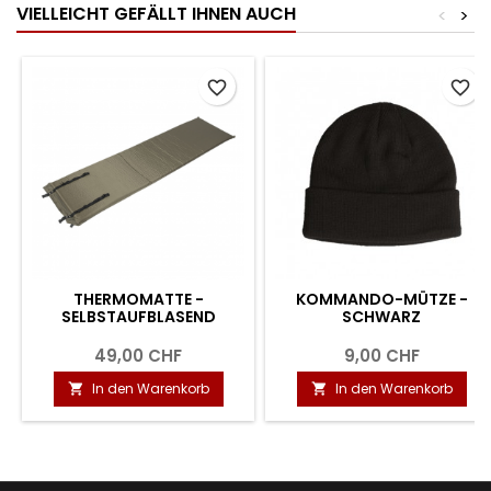
VIELLEICHT GEFÄLLT IHNEN AUCH
<
>
favorite_border
favorite_border
THERMOMATTE -
KOMMANDO-MÜTZE -
SELBSTAUFBLASEND
SCHWARZ
49,00 CHF
9,00 CHF
In den Warenkorb
In den Warenkorb

