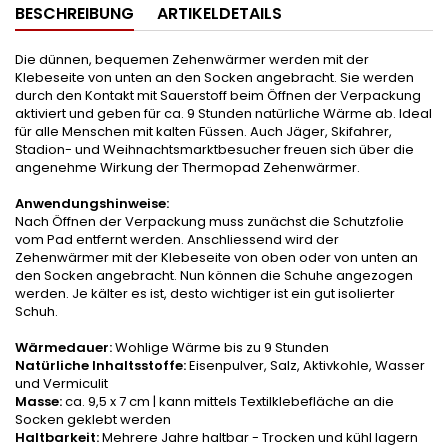
BESCHREIBUNG
ARTIKELDETAILS
Die dünnen, bequemen Zehenwärmer werden mit der
Klebeseite von unten an den Socken angebracht. Sie werden
durch den Kontakt mit Sauerstoff beim Öffnen der Verpackung
aktiviert und geben für ca. 9 Stunden natürliche Wärme ab. Ideal
für alle Menschen mit kalten Füssen. Auch Jäger, Skifahrer,
Stadion- und Weihnachtsmarktbesucher freuen sich über die
angenehme Wirkung der Thermopad Zehenwärmer.
Anwendungshinweise:
Nach Öffnen der Verpackung muss zunächst die Schutzfolie
vom Pad entfernt werden. Anschliessend wird der
Zehenwärmer mit der Klebeseite von oben oder von unten an
den Socken angebracht. Nun können die Schuhe angezogen
werden. Je kälter es ist, desto wichtiger ist ein gut isolierter
Schuh.
Wärmedauer:
Wohlige Wärme bis zu 9 Stunden
Natürliche Inhaltsstoffe:
Eisenpulver, Salz, Aktivkohle, Wasser
und Vermiculit
Masse:
ca. 9,5 x 7 cm | kann mittels Textilklebefläche an die
Socken geklebt werden
Haltbarkeit:
Mehrere Jahre haltbar - Trocken und kühl lagern