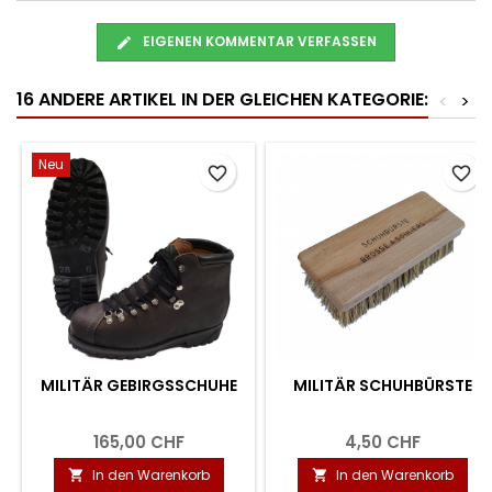
EIGENEN KOMMENTAR VERFASSEN
16 ANDERE ARTIKEL IN DER GLEICHEN KATEGORIE:
<
>
Neu
favorite_border
favorite_border
MILITÄR GEBIRGSSCHUHE
MILITÄR SCHUHBÜRSTE
165,00 CHF
4,50 CHF
In den Warenkorb
In den Warenkorb

