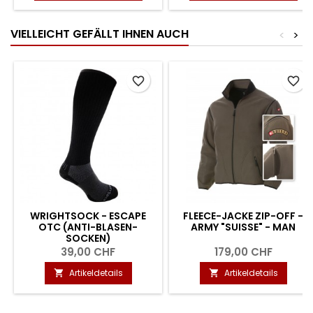
VIELLEICHT GEFÄLLT IHNEN AUCH
<
>
favorite_border
favorite_border
WRIGHTSOCK - ESCAPE
FLEECE-JACKE ZIP-OFF -
OTC (ANTI-BLASEN-
ARMY "SUISSE" - MAN
SOCKEN)
39,00 CHF
179,00 CHF
Artikeldetails
Artikeldetails

