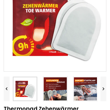


Thermopad Zehenwärmer