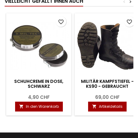
VIELLEICHT GEFÄLLT IHNEN AUCH
<
>
favorite_border
favorite_border
SCHUHCREME IN DOSE,
MILITÄR KAMPFSTIEFEL -
SCHWARZ
KS90 - GEBRAUCHT
4,90 CHF
69,00 CHF
In den Warenkorb
Artikeldetails

