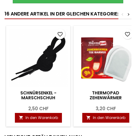
16 ANDERE ARTIKEL IN DER GLEICHEN KATEGORIE:
<
>
favorite_border
favorite_border
SCHNÜRSENKEL -
THERMOPAD
MARSCHSCHUH
ZEHENWÄRMER
2,50 CHF
3,20 CHF
In den Warenkorb
In den Warenkorb

