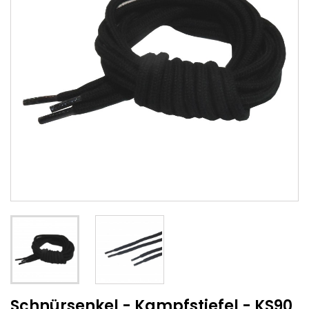
Schnürsenkel - Kampfstiefel - KS90