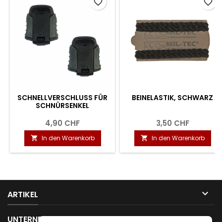
favorite_border
favorite_border
SCHNELLVERSCHLUSS FÜR
BEINELASTIK, SCHWARZ
SCHNÜRSENKEL
4,90 CHF
3,50 CHF
In den Warenkorb
In den Warenkorb



ARTIKEL

UNTERNEHMEN