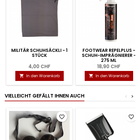
MILITÄR SCHUHSÄCKLI - 1
FOOTWEAR REPELPLUS -
STÜCK
SCHUH-IMPRÄGNIERER -
275 ML
4,00 CHF
18,90 CHF
In den Warenkorb
In den Warenkorb


VIELLEICHT GEFÄLLT IHNEN AUCH
<
>
favorite_border
favorite_border