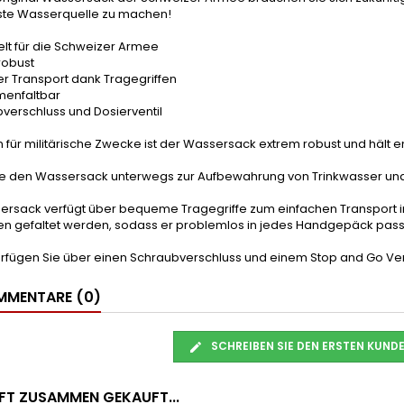
ste Wasserquelle zu machen!
elt für die Schweizer Armee
robust
er Transport dank Tragegriffen
enfaltbar
verschluss und Dosierventil
n für militärische Zwecke ist der Wassersack extrem robust und häl
ie den Wassersack unterwegs zur Aufbewahrung von Trinkwasser und 
ersack verfügt über bequeme Tragegriffe zum einfachen Transport in
 gefaltet werden, sodass er problemlos in jedes Handgepäck pass
erfügen Sie über einen Schraubverschluss und einem Stop and Go Ve
MENTARE (0)
SCHREIBEN SIE DEN ERSTEN KUN
FT ZUSAMMEN GEKAUFT...