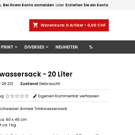
,
Bei Ihrem Konto anmelden
oder
Erstellen Sie ein Konto
×
×
×
shopping_cart
Warenkorb:
0
Artikel - 0,00 CHF
gen
 PRINT
DIVERSES
NEUHEITEN
%
n
n
wassersack - 20 Liter
z
26.212
Zustand
Gebraucht
ng
Eigenen Kommentar verfassen
 Schweizer Armee Trinkwassersack.
ca. 60 x 45 cm
 ca. 1 kg