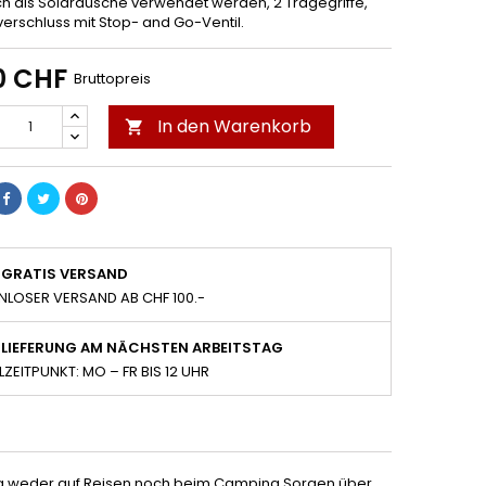
h als Solardusche verwendet werden, 2 Tragegriffe,
erschluss mit Stop- and Go-Ventil.
0 CHF
Bruttopreis
In den Warenkorb

GRATIS VERSAND
NLOSER VERSAND AB CHF 100.-
LIEFERUNG AM NÄCHSTEN ARBEITSTAG
LZEITPUNKT: MO – FR BIS 12 UHR
tig weder auf Reisen noch beim Camping Sorgen über