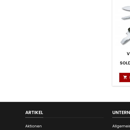
V
SOL

ARTIKEL
UNTER
Aktionen
Allgemei