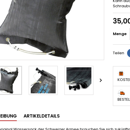
Kann auc
Schraubv
35,0
Menge
Teilen

KOSTE
BESTEL
EIBUNG
ARTIKELDETAILS
original Wassersack der Schweizer Armee brauchen Sie sich zukünf