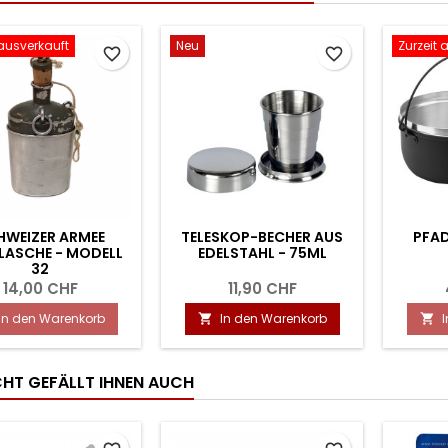
 ausverkauft
Neu
Zurzeit 
favorite_border
favorite_border
HWEIZER ARMEE
TELESKOP-BECHER AUS
PFAD
LASCHE - MODELL
EDELSTAHL - 75ML
32
14,00 CHF
11,90 CHF
In den Warenkorb
In den Warenkorb


ICHT GEFÄLLT IHNEN AUCH