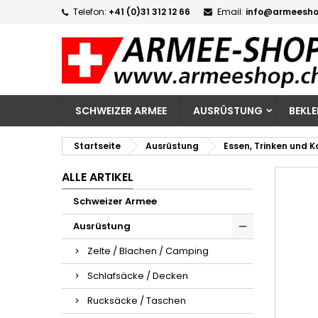
Telefon:
+41 (0)31 312 12 66
Email:
info@armeesho
M
W
A
add_circle_outline
Si
Na
zu
SCHWEIZER ARMEE
AUSRÜSTUNG
BEKL
Startseite
Ausrüstung
Essen, Trinken und 
ALLE ARTIKEL
Schweizer Armee
Ausrüstung
Zelte / Blachen / Camping
Schlafsäcke / Decken
Rucksäcke / Taschen