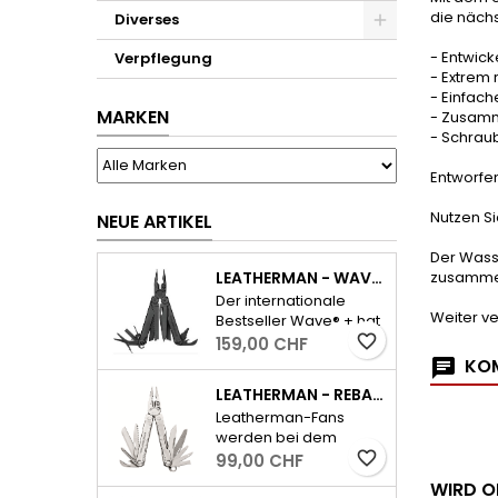
die näch
Diverses
- Entwick
Verpflegung
- Extrem 
- Einfach
MARKEN
- Zusamm
- Schraub
Entworfe
Nutzen S
NEUE ARTIKEL
Der Wass
LEATHERMAN - WAVE PLUS INKL. ETUI - SCHWARZ
zusammen
Der internationale
Weiter v
Bestseller Wave® + hat
alle wichtigen Tools für
favorite_border
159,00 CHF
den Alltag und dazu
KOM
ausserdem einen
LEATHERMAN - REBAR - SILBER
auswechselbaren,
Leatherman-Fans
widerstandsfähigen
werden bei dem
Drahtschneider.
neuen Rebar sofort die
favorite_border
99,00 CHF
- Feststellbare
kultig-kompakte
Werkzeuge-
WIRD O
Bauform und das