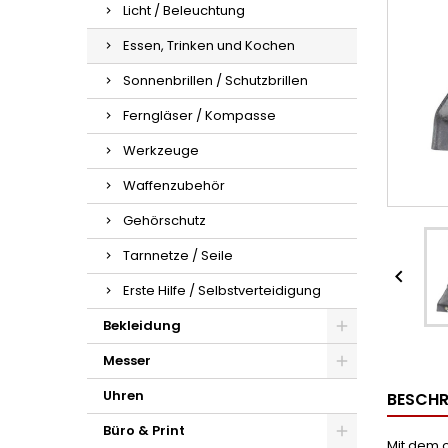
Licht / Beleuchtung
Essen, Trinken und Kochen
Sonnenbrillen / Schutzbrillen
Ferngläser / Kompasse
Werkzeuge
Waffenzubehör
Gehörschutz
Tarnnetze / Seile

Erste Hilfe / Selbstverteidigung
Bekleidung
Messer
Uhren
BESCHR
Büro & Print
Mit dem 