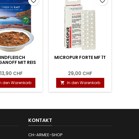
favorite_border
favorite_border
INDFLEISCH
MICROPUR FORTE MF 1T
MICRO
ANOFF MIT REIS
13,90 CHF
29,00 CHF
In den Warenkorb
In den Warenkorb
I


KONTAKT
CH-ARMEE-SHOP