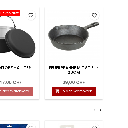
ausverkauft
favorite_border
favorite_border
ITOPF - 4 LITER
FEUERPFANNE MIT STIEL -
SPI
20CM
47,00 CHF
29,00 CHF
In den Warenkorb
In den Warenkorb
I


<
>