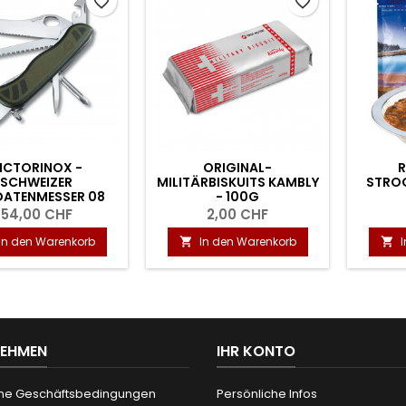
favorite_border
favorite_border
ICTORINOX -
ORIGINAL-
R
SCHWEIZER
MILITÄRBISKUITS KAMBLY
STROG
DATENMESSER 08
- 100G
54,00 CHF
2,00 CHF
In den Warenkorb
In den Warenkorb


NEHMEN
IHR KONTO
ne Geschäftsbedingungen
Persönliche Infos