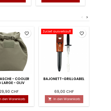
<
>
Zurzeit ausverkauft
favorite_border
favorite_border
ASCHE - COOLER
BAJONETT-GRILLGABEL
GASKAR
 LARGE - OLIV
29,90 CHF
69,00 CHF
In den Warenkorb
In den Warenkorb
I

