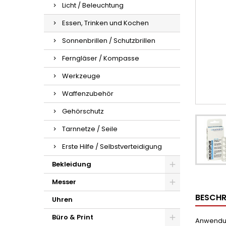
Licht / Beleuchtung
Essen, Trinken und Kochen
Sonnenbrillen / Schutzbrillen
Ferngläser / Kompasse
Werkzeuge
Waffenzubehör
Gehörschutz
Tarnnetze / Seile
Erste Hilfe / Selbstverteidigung
Bekleidung
Messer
BESCHR
Uhren
Büro & Print
Anwendung