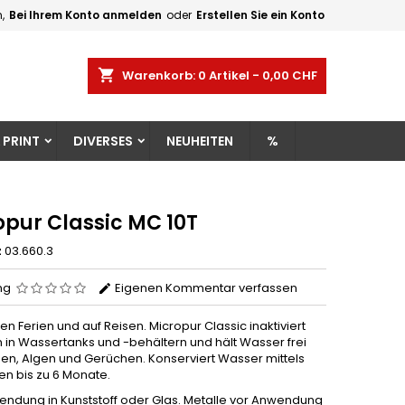
,
Bei Ihrem Konto anmelden
oder
Erstellen Sie ein Konto
×
×
×
shopping_cart
Warenkorb:
0
Artikel - 0,00 CHF
gen
 PRINT
DIVERSES
NEUHEITEN
%
n
n
opur Classic MC 10T
z
03.660.3
ng
Eigenen Kommentar verfassen
den Ferien und auf Reisen. Micropur Classic inaktiviert
n in Wassertanks und -behältern und hält Wasser frei
en, Algen und Gerüchen. Konserviert Wasser mittels
nen bis zu 6 Monate.
endung in Kunststoff oder Glas. Metalle vor Anwendung