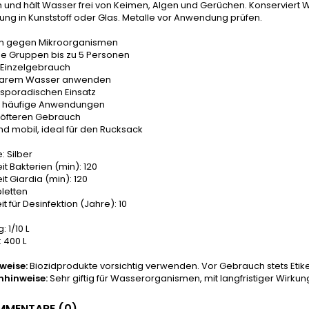
 und hält Wasser frei von Keimen, Algen und Gerüchen. Konserviert Wa
ng in Kunststoff oder Glas. Metalle vor Anwendung prüfen.
m gegen Mikroorganismen
ine Gruppen bis zu 5 Personen
n Einzelgebrauch
 klarem Wasser anwenden
 sporadischen Einsatz
hr häufige Anwendungen
n öfteren Gebrauch
und mobil, ideal für den Rucksack
: Silber
it Bakterien (min): 120
it Giardia (min): 120
letten
it für Desinfektion (Jahre): 10
 1/10 L
: 400 L
weise:
Biozidprodukte vorsichtig verwenden. Vor Gebrauch stets Etike
nhinweise:
Sehr giftig für Wasserorganismen, mit langfristiger Wirkun
MENTARE (0)