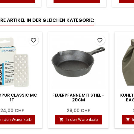
RE ARTIKEL IN DER GLEICHEN KATEGORIE:
favorite_border
favorite_border
OPUR CLASSIC MC
FEUERPFANNE MIT STIEL -
KÜHLT
1T
20CM
BAG
24,00 CHF
29,00 CHF
In den Warenkorb
In den Warenkorb

