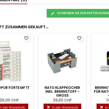
SCHREIBEN SIE DEN ERSTEN KUN
FT ZUSAMMEN GEKAUFT...
favorite_border
favorite_border
PUR FORTE MF 1T
NATO KLAPPKOCHER
BRENNS
INKL. BRENNSTOFF -
FÜR NAT
GROSS
29,00 CHF
29,50 CHF
1
In den Warenkorb
In den Warenkorb
In

