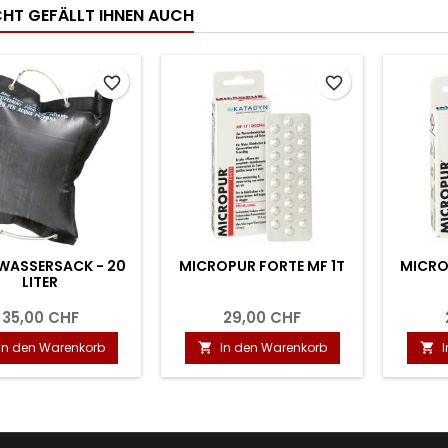
ICHT GEFÄLLT IHNEN AUCH
favorite_border
favorite_border
WASSERSACK - 20
MICROPUR FORTE MF 1T
MICRO
LITER
35,00 CHF
29,00 CHF
In den Warenkorb
In den Warenkorb

