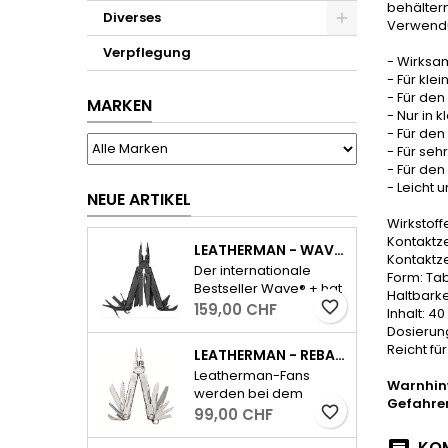
behältern
Diverses
Verwendu
Verpflegung
- Wirksa
- Für kle
- Für de
MARKEN
- Nur in
- Für den
- Für se
- Für de
- Leicht 
NEUE ARTIKEL
Wirkstoffe
Kontaktze
LEATHERMAN - WAVE PLUS INKL. ETUI - SCHWARZ
Kontaktze
Der internationale
Form: Tab
Bestseller Wave® + hat
Haltbarke
alle wichtigen Tools für
favorite_border
159,00 CHF
Inhalt: 40
den Alltag und dazu
Dosierung:
ausserdem einen
Reicht für
LEATHERMAN - REBAR - SILBER
auswechselbaren,
Leatherman-Fans
widerstandsfähigen
Warnhin
werden bei dem
Drahtschneider.
Gefahre
neuen Rebar sofort die
favorite_border
99,00 CHF
- Feststellbare
kultig-kompakte
Werkzeuge-
KOM
Bauform und das