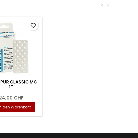
<
>
favorite_border
PUR CLASSIC MC
1T
24,00 CHF
In den Warenkorb