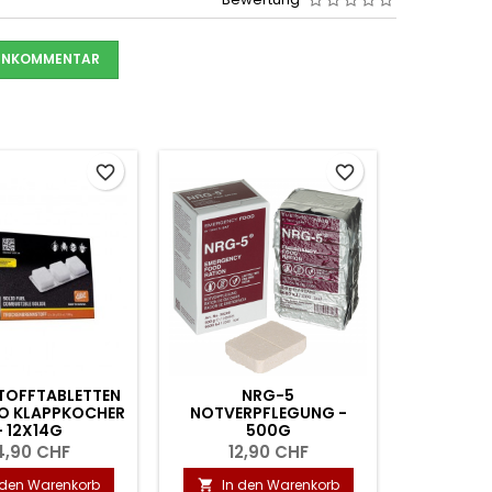
DENKOMMENTAR
favorite_border
favorite_border
TOFFTABLETTEN
NRG-5
O KLAPPKOCHER
NOTVERPFLEGUNG -
- 12X14G
500G
4,90 CHF
12,90 CHF
 den Warenkorb
In den Warenkorb
