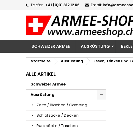
Telefon:
+41 (0)31 312 12 66
Email:
info@armeesho
M
W
A
add_circle_outline
Si
Na
zu
SCHWEIZER ARMEE
AUSRÜSTUNG
BEKL
Startseite
Ausrüstung
Essen, Trinken und 
ALLE ARTIKEL
Schweizer Armee
Ausrüstung
Zelte / Blachen / Camping
Schlafsäcke / Decken
Rucksäcke / Taschen