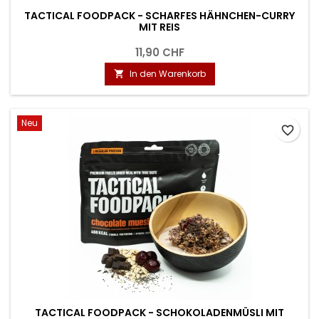
TACTICAL FOODPACK - SCHARFES HÄHNCHEN-CURRY
MIT REIS
11,90 CHF
In den Warenkorb

Neu
favorite_border
TACTICAL FOODPACK - SCHOKOLADENMÜSLI MIT