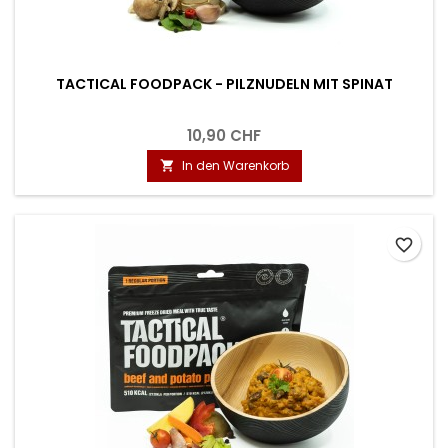
TACTICAL FOODPACK - PILZNUDELN MIT SPINAT
10,90 CHF
In den Warenkorb

favorite_border