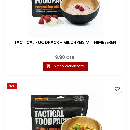
TACTICAL FOODPACK - MILCHREIS MIT HIMBEEREN
9,90 CHF
In den Warenkorb

Neu
favorite_border