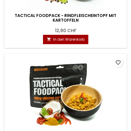
TACTICAL FOODPACK - RINDFLEISCHEINTOPF MIT
KARTOFFELN
12,90 CHF
In den Warenkorb

favorite_border