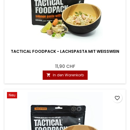
TACTICAL FOODPACK - LACHSPASTA MIT WEISSWEIN
11,90 CHF
In den Warenkorb

Neu
favorite_border