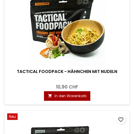
TACTICAL FOODPACK - HÄHNCHEN MIT NUDELN
10,90 CHF
In den Warenkorb

Neu
favorite_border