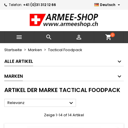

Telefon:
+41 (0)31 312 12 66
Deutsch
×
×
×
×
Meine Wunschlisten
((modalTitle))
Wunschliste erstellen
Anmelden
Neue Liste erstellen
add_circle_outline
((confirmMessage))
Sie müssen angemeldet sein, um Artikel Ihrer
Name der Wunschliste
Wunschliste hinzufügen zu können.
0



shopping_cart
((cancelText))
((modalDeleteText))
Abbrechen
Anmelden
Startseite
Marken
Tactical Foodpack
Abbrechen
Wunschliste erstellen
ALLE ARTIKEL
MARKEN
ARTIKEL DER MARKE TACTICAL FOODPACK

Relevanz
Zeige 1-14 of 14 Artikel