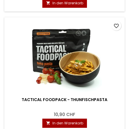
In den Warenkorb

favorite_border
TACTICAL FOODPACK - THUNFISCHPASTA
10,90 CHF
In den Warenkorb
