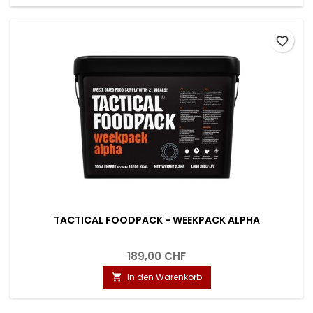
favorite_border
TACTICAL FOODPACK - WEEKPACK ALPHA
189,00 CHF
In den Warenkorb
