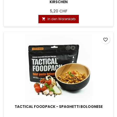
KIRSCHEN
5,20 CHF
In den Warenkorb

favorite_border
TACTICAL FOODPACK - SPAGHETTI BOLOGNESE