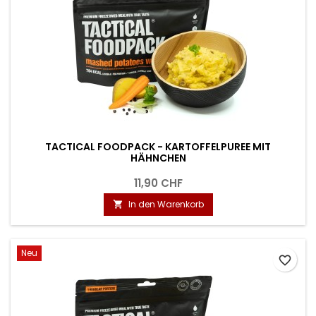
TACTICAL FOODPACK - KARTOFFELPUREE MIT
HÄHNCHEN
11,90 CHF
In den Warenkorb

Neu
favorite_border