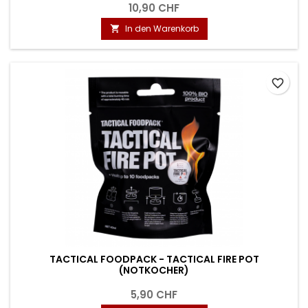
10,90 CHF
In den Warenkorb

favorite_border
TACTICAL FOODPACK - TACTICAL FIRE POT
(NOTKOCHER)
5,90 CHF