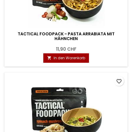
TACTICAL FOODPACK - PASTA ARRABIATA MIT
HÄHNCHEN
11,90 CHF
In den Warenkorb

favorite_border