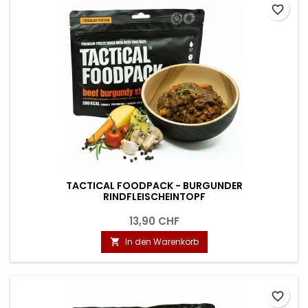
favorite_border
TACTICAL FOODPACK - BURGUNDER
RINDFLEISCHEINTOPF
13,90 CHF
In den Warenkorb

favorite_border