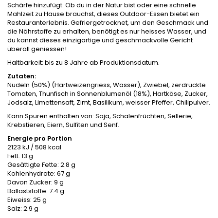
Schärfe hinzufügt. Ob du in der Natur bist oder eine schnelle
Mahlzeit zu Hause brauchst, dieses Outdoor-Essen bietet ein
Restauranterlebnis. Gefriergetrocknet, um den Geschmack und
die Nährstoffe zu erhalten, benötigt es nur heisses Wasser, und
du kannst dieses einzigartige und geschmackvolle Gericht
überall geniessen!
Haltbarkeit: bis zu 8 Jahre ab Produktionsdatum.
Zutaten:
Nudeln (50%) (Hartweizengriess, Wasser), Zwiebel, zerdrückte
Tomaten, Thunfisch in Sonnenblumenöl (18%), Hartkäse, Zucker,
Jodsalz, Limettensaft, Zimt, Basilikum, weisser Pfeffer, Chilipulver.
Kann Spuren enthalten von: Soja, Schalenfrüchten, Sellerie,
Krebstieren, Eiern, Sulfiten und Senf.
Energie pro Portion
2123 kJ / 508 kcal
Fett: 13 g
Gesättigte Fette: 2.8 g
Kohlenhydrate: 67 g
Davon Zucker: 9 g
Ballaststoffe: 7.4 g
Eiweiss: 25 g
Salz: 2.9 g