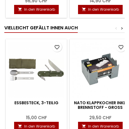
56,90 CHF
14,90 CHF
In den Warenkorb
In den Warenkorb


VIELLEICHT GEFÄLLT IHNEN AUCH
<
>
favorite_border
favorite_border
ESSBESTECK, 3-TEILIG
NATO KLAPPKOCHER INKL.
BRENNSTOFF - GROSS
15,00 CHF
29,50 CHF
In den Warenkorb
In den Warenkorb

