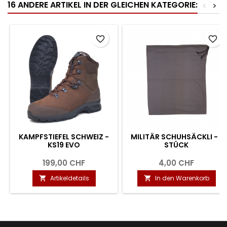
16 ANDERE ARTIKEL IN DER GLEICHEN KATEGORIE:
<
>
favorite_border
favorite_border
KAMPFSTIEFEL SCHWEIZ -
MILITÄR SCHUHSÄCKLI - 1
KS19 EVO
STÜCK
199,00 CHF
4,00 CHF
Artikeldetails
In den Warenkorb

