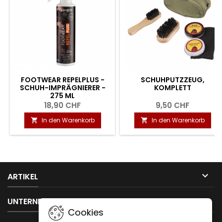
FOOTWEAR REPELPLUS -
SCHUHPUTZZEUG,
SCHUH-IMPRÄGNIERER -
KOMPLETT
275 ML
18,90 CHF
9,50 CHF
In den Warenkorb
In den Warenkorb



ARTIKEL

UNTERNEHMEN
Cookies