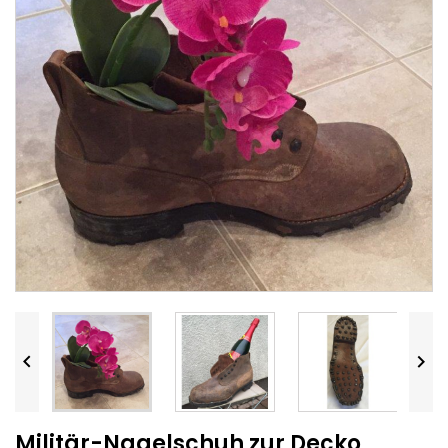


Militär-Nagelschuh zur Decko