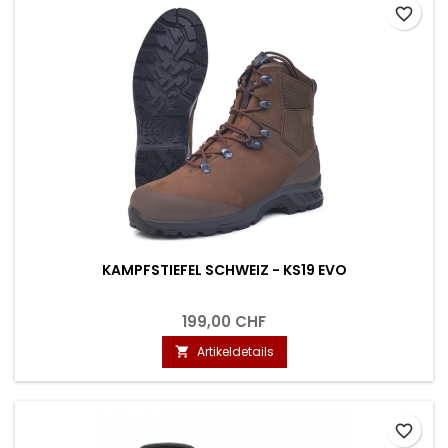
favorite_border
KAMPFSTIEFEL SCHWEIZ - KS19 EVO
199,00 CHF
Artikeldetails

favorite_border