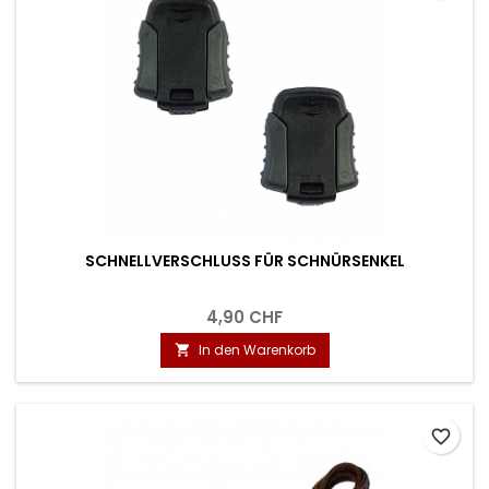
SCHNELLVERSCHLUSS FÜR SCHNÜRSENKEL
4,90 CHF
In den Warenkorb

favorite_border