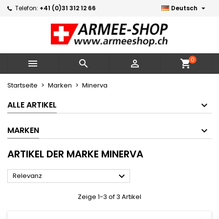

Telefon:
+41 (0)31 312 12 66
Deutsch
×
×
×
×
Meine Wunschlisten
((modalTitle))
Wunschliste erstellen
Anmelden
Neue Liste erstellen
add_circle_outline
((confirmMessage))
Sie müssen angemeldet sein, um Artikel Ihrer
Name der Wunschliste
Wunschliste hinzufügen zu können.
0



shopping_cart
((cancelText))
((modalDeleteText))
Abbrechen
Anmelden
Startseite
Marken
Minerva
Abbrechen
Wunschliste erstellen
ALLE ARTIKEL
MARKEN
ARTIKEL DER MARKE MINERVA

Relevanz
Zeige 1-3 of 3 Artikel