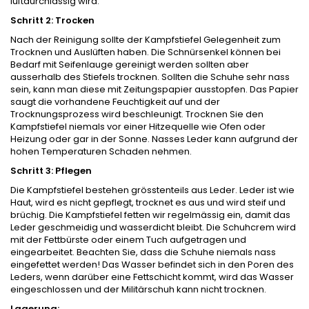
luftdurchlässig wird.
Schritt 2: Trocken
Nach der Reinigung sollte der Kampfstiefel Gelegenheit zum
Trocknen und Auslüften haben. Die Schnürsenkel können bei
Bedarf mit Seifenlauge gereinigt werden sollten aber
ausserhalb des Stiefels trocknen. Sollten die Schuhe sehr nass
sein, kann man diese mit Zeitungspapier ausstopfen. Das Papier
saugt die vorhandene Feuchtigkeit auf und der
Trocknungsprozess wird beschleunigt. Trocknen Sie den
Kampfstiefel niemals vor einer Hitzequelle wie Ofen oder
Heizung oder gar in der Sonne. Nasses Leder kann aufgrund der
hohen Temperaturen Schaden nehmen.
Schritt 3: Pflegen
Die Kampfstiefel bestehen grösstenteils aus Leder. Leder ist wie
Haut, wird es nicht gepflegt, trocknet es aus und wird steif und
brüchig. Die Kampfstiefel fetten wir regelmässig ein, damit das
Leder geschmeidig und wasserdicht bleibt. Die Schuhcrem wird
mit der Fettbürste oder einem Tuch aufgetragen und
eingearbeitet. Beachten Sie, dass die Schuhe niemals nass
eingefettet werden! Das Wasser befindet sich in den Poren des
Leders, wenn darüber eine Fettschicht kommt, wird das Wasser
eingeschlossen und der Militärschuh kann nicht trocknen.
Lagerung: