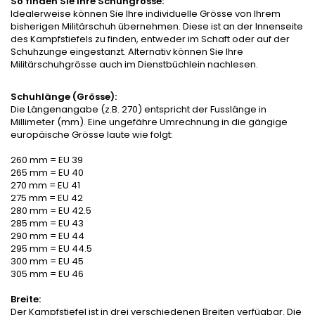
So finden Sie Ihre Schuhgrösse:
Idealerweise können Sie Ihre individuelle Grösse von Ihrem
bisherigen Militärschuh übernehmen. Diese ist an der Innenseite
des Kampfstiefels zu finden, entweder im Schaft oder auf der
Schuhzunge eingestanzt. Alternativ können Sie Ihre
Militärschuhgrösse auch im Dienstbüchlein nachlesen.
Schuhlänge (Grösse):
Die Längenangabe (z.B. 270) entspricht der Fusslänge in
Millimeter (mm). Eine ungefähre Umrechnung in die gängige
europäische Grösse laute wie folgt:
260 mm = EU 39
265 mm = EU 40
270 mm = EU 41
275 mm = EU 42
280 mm = EU 42.5
285 mm = EU 43
290 mm = EU 44
295 mm = EU 44.5
300 mm = EU 45
305 mm = EU 46
Breite:
Der Kampfstiefel ist in drei verschiedenen Breiten verfügbar. Die