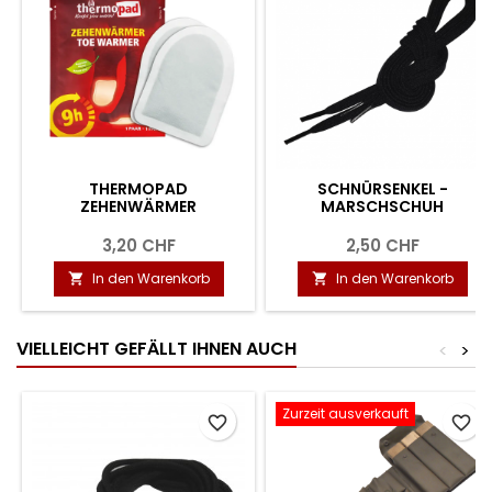
THERMOPAD
SCHNÜRSENKEL -
ZEHENWÄRMER
MARSCHSCHUH
3,20 CHF
2,50 CHF
In den Warenkorb
In den Warenkorb


VIELLEICHT GEFÄLLT IHNEN AUCH
<
>
Zurzeit ausverkauft
favorite_border
favorite_border