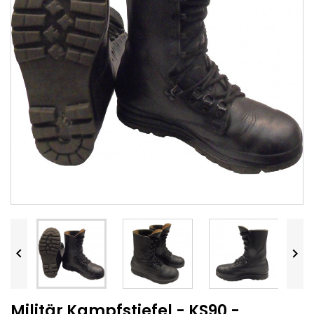


Militär Kampfstiefel - KS90 -