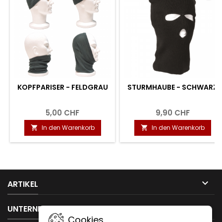
KOPFPARISER - FELDGRAU
STURMHAUBE - SCHWARZ
5,00 CHF
9,90 CHF
In den Warenkorb
In den Warenkorb



ARTIKEL

UNTERNEHMEN
Cookies