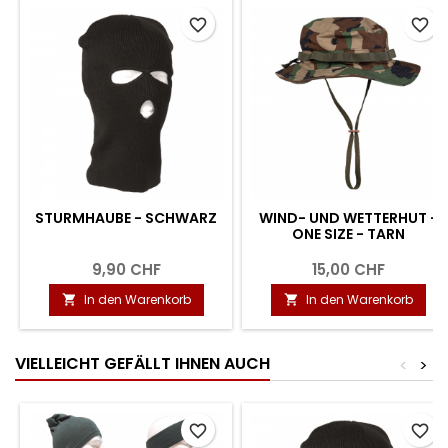
favorite_border
favorite_border
STURMHAUBE - SCHWARZ
WIND- UND WETTERHUT -
ONE SIZE - TARN
9,90 CHF
15,00 CHF
In den Warenkorb
In den Warenkorb


VIELLEICHT GEFÄLLT IHNEN AUCH
<
>
favorite_border
favorite_border