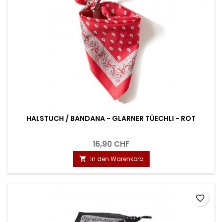
HALSTUCH / BANDANA - GLARNER TÜECHLI - ROT
16,90 CHF
In den Warenkorb

favorite_border