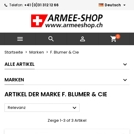

Telefon:
+41 (0)31 312 12 66
Deutsch
×
×
×
×
Meine Wunschlisten
((modalTitle))
Wunschliste erstellen
Anmelden
Neue Liste erstellen
add_circle_outline
((confirmMessage))
Sie müssen angemeldet sein, um Artikel Ihrer
Name der Wunschliste
Wunschliste hinzufügen zu können.
0



shopping_cart
((cancelText))
((modalDeleteText))
Abbrechen
Anmelden
Startseite
Marken
F. Blumer & Cie
Abbrechen
Wunschliste erstellen
ALLE ARTIKEL
MARKEN
ARTIKEL DER MARKE F. BLUMER & CIE

Relevanz
Zeige 1-3 of 3 Artikel