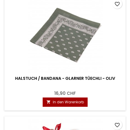
favorite_border
HALSTUCH / BANDANA - GLARNER TÜECHLI - OLIV
16,90 CHF
In den Warenkorb

favorite_border