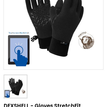
DEXSHELL - Gloves StretchFit