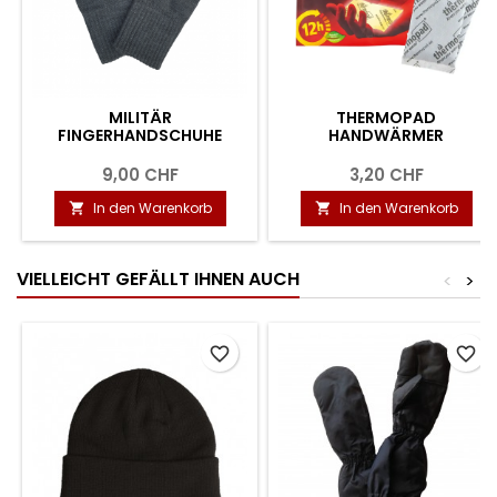
MILITÄR
THERMOPAD
FINGERHANDSCHUHE
HANDWÄRMER
9,00 CHF
3,20 CHF
In den Warenkorb
In den Warenkorb


VIELLEICHT GEFÄLLT IHNEN AUCH
<
>
favorite_border
favorite_border