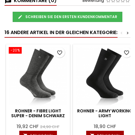
KOMMENTARE (0)
Bewertung
SCHREIBEN SIE DEN ERSTEN KUNDENKOMMENTAR
16 ANDERE ARTIKEL IN DER GLEICHEN KATEGORIE:
<
>
-20%
favorite_border
favorite_border
ROHNER - FIBRE LIGHT
ROHNER - ARMY WORKING
SUPER - DENIM SCHWARZ
LIGHT
19,92 CHF
18,90 CHF
24,90 CHF