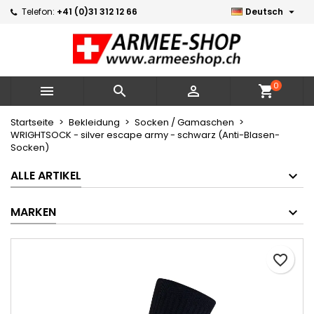

Telefon:
+41 (0)31 312 12 66
Deutsch
×
×
×
Meine Wunschlisten
Wunschliste erstellen
Anmelden
Neue Liste erstellen
add_circle_outline
Sie müssen angemeldet sein, um Artikel Ihrer
Name der Wunschliste
Wunschliste hinzufügen zu können.
0



shopping_cart
Abbrechen
Anmelden
Startseite
Bekleidung
Socken / Gamaschen
WRIGHTSOCK - silver escape army - schwarz (Anti-Blasen-
Abbrechen
Wunschliste erstellen
Socken)
ALLE ARTIKEL
MARKEN
favorite_border