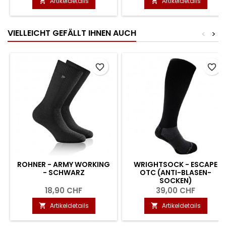
Artikeldetails
Artikeldetails


VIELLEICHT GEFÄLLT IHNEN AUCH
<
>
favorite_border
favorite_border
ROHNER - ARMY WORKING
WRIGHTSOCK - ESCAPE
- SCHWARZ
OTC (ANTI-BLASEN-
SOCKEN)
18,90 CHF
39,00 CHF
Artikeldetails
Artikeldetails

