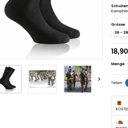
Schuhem
Kampfstie
Grösse
36 - 3
18,9
Menge

Teilen
KOSTE