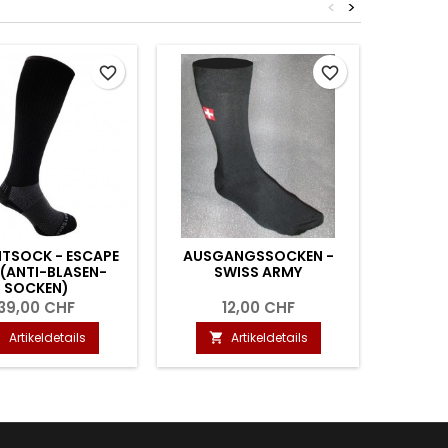
<
>
favorite_border
favorite_border
TSOCK - ESCAPE
AUSGANGSSOCKEN -
TANNER 
(ANTI-BLASEN-
SWISS ARMY
SOCKEN)
39,00 CHF
12,00 CHF
Artikeldetails
Artikeldetails


