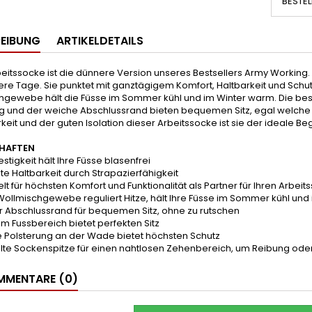
BESTEL
EIBUNG
ARTIKELDETAILS
eitssocke ist die dünnere Version unseres Bestsellers Army Working.
re Tage. Sie punktet mit ganztägigem Komfort, Haltbarkeit und Schut
hgewebe hält die Füsse im Sommer kühl und im Winter warm. Die beson
ag und der weiche Abschlussrand bieten bequemen Sitz, egal welche 
keit und der guten Isolation dieser Arbeitssocke ist sie der ideale Begle
HAFTEN
estigkeit hält Ihre Füsse blasenfrei
te Haltbarkeit durch Strapazierfähigkeit
elt für höchsten Komfort und Funktionalität als Partner für Ihren Arbeits
Wollmischgewebe reguliert Hitze, hält Ihre Füsse im Sommer kühl un
r Abschlussrand für bequemen Sitz, ohne zu rutschen
 im Fussbereich bietet perfekten Sitz
e Polsterung an der Wade bietet höchsten Schutz
elte Sockenspitze für einen nahtlosen Zehenbereich, um Reibung ode
MENTARE (0)