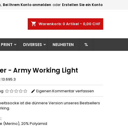
,
Bei Ihrem Konto anmelden
oder
Erstellen Sie ein Konto
×
×
×
shopping_cart
Warenkorb:
0
Artikel - 0,00 CHF
gen
 PRINT
DIVERSES
NEUHEITEN
%
n
n
er - Army Working Light
z
13.695.3
ng
Eigenen Kommentar verfassen
beitssocke ist die dünnere Version unseres Bestsellers
king.
:
e (Merino), 20% Polyamid