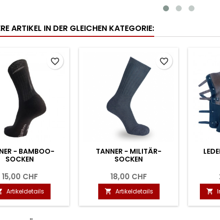
RE ARTIKEL IN DER GLEICHEN KATEGORIE:
favorite_border
favorite_border
NER - BAMBOO-
TANNER - MILITÄR-
LED
SOCKEN
SOCKEN
15,00 CHF
18,00 CHF
Artikeldetails
Artikeldetails


