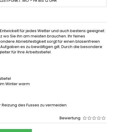
LZEITPUNKT: MO – FR BIS 12 UHR
 Entwickelt für jedes Wetter und auch bestens geeignet
z wo Sie ihn am meisten brauchen. Ihr feines
dere Abriebfestigkeit sorgt für einen blasenfreien
Aufgaben es zu bewältigen gilt. Durch die besondere
iter für Ihre Arbeitsstiefel.
stiefel
d im Winter warm
r Reizung des Fusses zu vermeiden
Bewertung