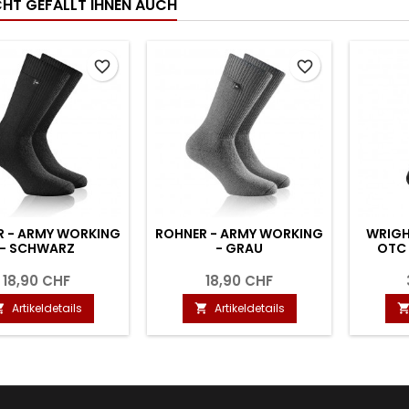
ICHT GEFÄLLT IHNEN AUCH
favorite_border
favorite_border
R - ARMY WORKING
ROHNER - ARMY WORKING
WRIGH
- SCHWARZ
- GRAU
OTC 
18,90 CHF
18,90 CHF
Artikeldetails
Artikeldetails

