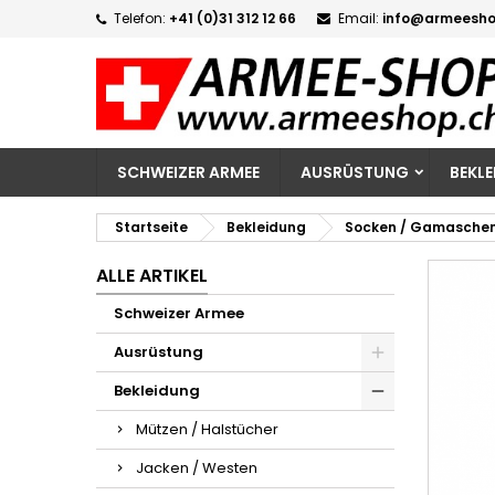
Telefon:
+41 (0)31 312 12 66
Email:
info@armeesho
M
W
A
add_circle_outline
Si
Na
zu
SCHWEIZER ARMEE
AUSRÜSTUNG
BEKL
Startseite
Bekleidung
Socken / Gamasche
ALLE ARTIKEL
Schweizer Armee
Ausrüstung
Bekleidung
Mützen / Halstücher
Jacken / Westen