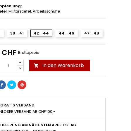
pfehlung:
fel, Militärstiefel, Arbeitsschuhe
8
39 - 41
42 - 44
44 - 46
47 - 49
0 CHF
Bruttopreis
In den Warenkorb

GRATIS VERSAND
NLOSER VERSAND AB CHF 100.-
LIEFERUNG AM NÄCHSTEN ARBEITSTAG