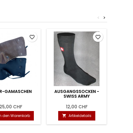
<
>
favorite_border
favorite_border
ER-GAMASCHEN
AUSGANGSSOCKEN -
WRIGH
SWISS ARMY
ESCAPE
(ANTI-
25,00 CHF
12,00 CHF
In den Warenkorb
Artikeldetails

