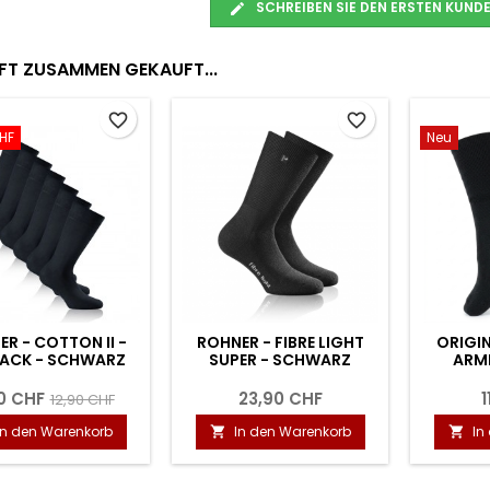
SCHREIBEN SIE DEN ERSTEN KUN
FT ZUSAMMEN GEKAUFT...
favorite_border
favorite_border
SOLDATEN-ESSBESTECK -
SCHWEIZER ARMEE
2-TEILIG
FELDFLASCHE M84
12,00 CHF
11,90 CHF
In den Warenkorb
In den Warenkorb

