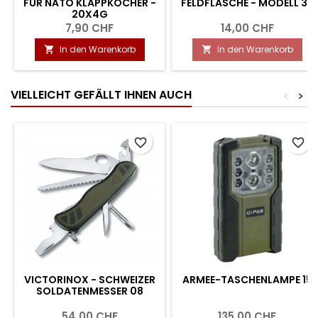
FÜR NATO KLAPPKOCHER -
FELDFLASCHE - MODELL 32
20X4G
7,90 CHF
14,00 CHF
In den Warenkorb
In den Warenkorb


VIELLEICHT GEFÄLLT IHNEN AUCH
<
>
favorite_border
favorite_border
VICTORINOX - SCHWEIZER
ARMEE-TASCHENLAMPE 15
SOLDATENMESSER 08
54,00 CHF
135,00 CHF