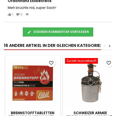
Ordonnanz Essbesteck
Meh bruchts nid, super Sach!
1
0
EIGENEN KOMMENTAR VERFASSEN
16 ANDERE ARTIKEL IN DER GLEICHEN KATEGORIE:
<
>
Zurzeit ausverkauft
favorite_border
favorite_border
BRENNSTOFFTABLETTEN
SCHWEIZER ARMEE