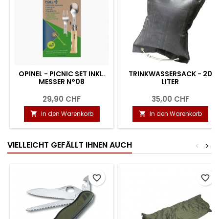
OPINEL - PICNIC SET INKL.
TRINKWASSERSACK - 20
MESSER N°08
LITER
29,90 CHF
35,00 CHF
In den Warenkorb
In den Warenkorb


VIELLEICHT GEFÄLLT IHNEN AUCH
<
>
favorite_border
favorite_border