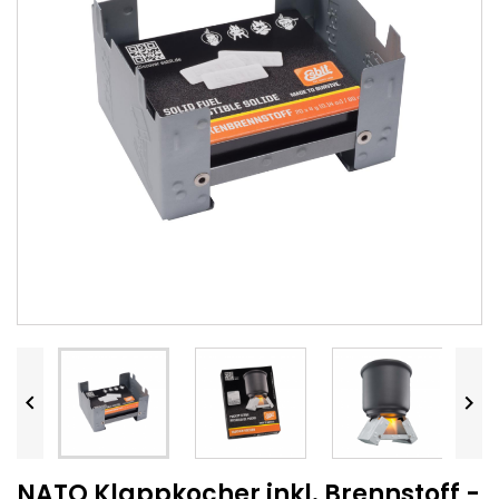


NATO Klappkocher inkl. Brennstoff -