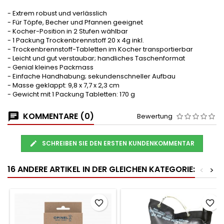
- Extrem robust und verlässlich
- Für Töpfe, Becher und Pfannen geeignet
- Kocher-Position in 2 Stufen wählbar
- 1 Packung Trockenbrennstoff 20 x 4g inkl.
- Trockenbrennstoff-Tabletten im Kocher transportierbar
- Leicht und gut verstaubar; handliches Taschenformat
- Genial kleines Packmass
- Einfache Handhabung; sekundenschneller Aufbau
- Masse geklappt: 9,8 x 7,7 x 2,3 cm
- Gewicht mit 1 Packung Tabletten: 170 g
KOMMENTARE (0)
Bewertung
SCHREIBEN SIE DEN ERSTEN KUNDENKOMMENTAR
16 ANDERE ARTIKEL IN DER GLEICHEN KATEGORIE:
<
>
favorite_border
favorite_border