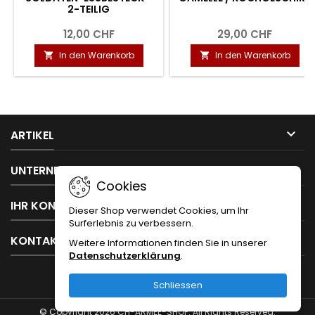
2-TEILIG
12,00 CHF
29,00 CHF
In den Warenkorb
In den Warenkorb



ARTIKEL

UNTERNEHMEN
Cookies

IHR KONTO
Dieser Shop verwendet Cookies, um Ihr
Surferlebnis zu verbessern.

KONTAKT
Weitere Informationen finden Sie in unserer
Datenschutzerklärung
.
Schliessen
© Copyright 2026 CH-ARMEE-SHOP. All Rights Reserved.