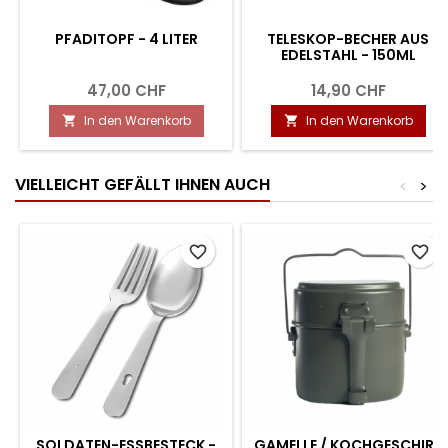
PFADITOPF - 4 LITER
TELESKOP-BECHER AUS
EDELSTAHL - 150ML
47,00 CHF
14,90 CHF
In den Warenkorb
In den Warenkorb


VIELLEICHT GEFÄLLT IHNEN AUCH
<
>
favorite_border
favorite_border
SOLDATEN-ESSBESTECK -
GAMELLE / KOCHGESCHIRR