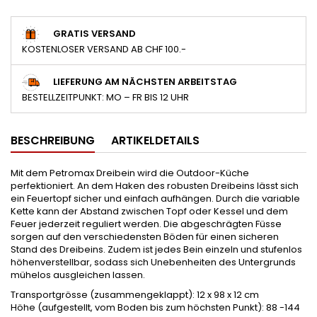
GRATIS VERSAND
KOSTENLOSER VERSAND AB CHF 100.-
LIEFERUNG AM NÄCHSTEN ARBEITSTAG
BESTELLZEITPUNKT: MO – FR BIS 12 UHR
BESCHREIBUNG
ARTIKELDETAILS
Mit dem Petromax Dreibein wird die Outdoor-Küche
perfektioniert. An dem Haken des robusten Dreibeins lässt sich
ein Feuertopf sicher und einfach aufhängen. Durch die variable
Kette kann der Abstand zwischen Topf oder Kessel und dem
Feuer jederzeit reguliert werden. Die abgeschrägten Füsse
sorgen auf den verschiedensten Böden für einen sicheren
Stand des Dreibeins. Zudem ist jedes Bein einzeln und stufenlos
höhenverstellbar, sodass sich Unebenheiten des Untergrunds
mühelos ausgleichen lassen.
Transportgrösse (zusammengeklappt): 12 x 98 x 12 cm
Höhe (aufgestellt, vom Boden bis zum höchsten Punkt): 88 -144