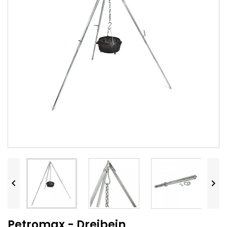


Petromax - Dreibein