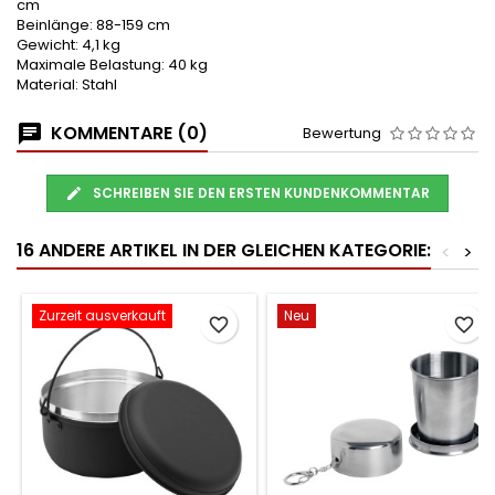
cm
Beinlänge: 88-159 cm
Gewicht: 4,1 kg
Maximale Belastung: 40 kg
Material: Stahl
KOMMENTARE (0)
Bewertung
SCHREIBEN SIE DEN ERSTEN KUNDENKOMMENTAR
16 ANDERE ARTIKEL IN DER GLEICHEN KATEGORIE:
<
>
Zurzeit ausverkauft
Neu
favorite_border
favorite_border