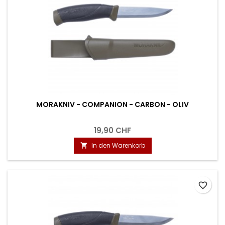
MORAKNIV - COMPANION - CARBON - OLIV
19,90 CHF
In den Warenkorb

favorite_border