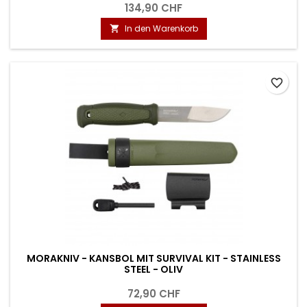
134,90 CHF
In den Warenkorb

favorite_border
MORAKNIV - KANSBOL MIT SURVIVAL KIT - STAINLESS
STEEL - OLIV
72,90 CHF