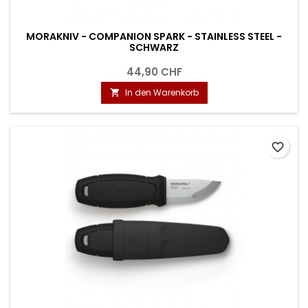
MORAKNIV - COMPANION SPARK - STAINLESS STEEL -
SCHWARZ
44,90 CHF
In den Warenkorb

favorite_border