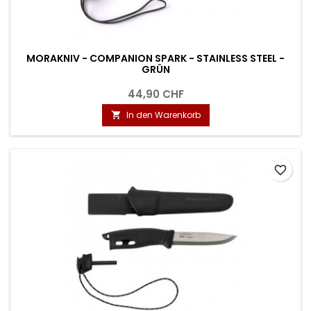
MORAKNIV - COMPANION SPARK - STAINLESS STEEL -
GRÜN
44,90 CHF
In den Warenkorb

favorite_border