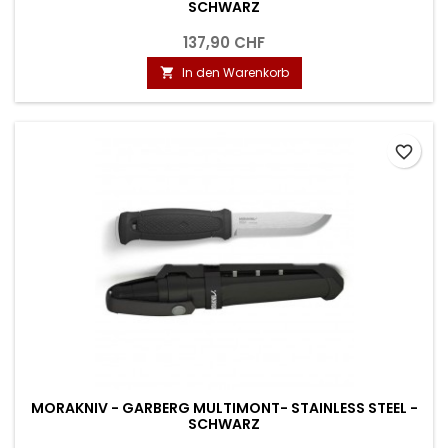
SCHWARZ
137,90 CHF
In den Warenkorb

favorite_border
MORAKNIV - GARBERG MULTIMONT- STAINLESS STEEL -
SCHWARZ