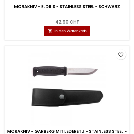
MORAKNIV - ELDRIS - STAINLESS STEEL - SCHWARZ
42,90 CHF
In den Warenkorb

favorite_border
MORAKNIV - GARBERG MIT LEDERETUI- STAINLESS STEEL -