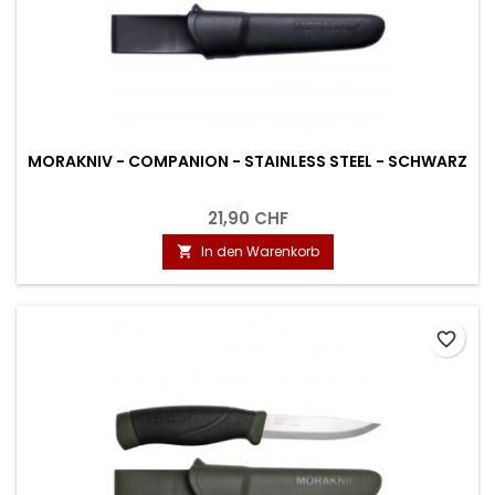
MORAKNIV - COMPANION - STAINLESS STEEL - SCHWARZ
21,90 CHF
In den Warenkorb

favorite_border