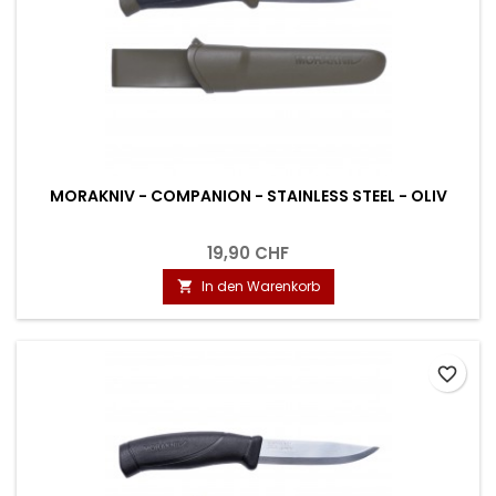
MORAKNIV - COMPANION - STAINLESS STEEL - OLIV
19,90 CHF
In den Warenkorb

favorite_border