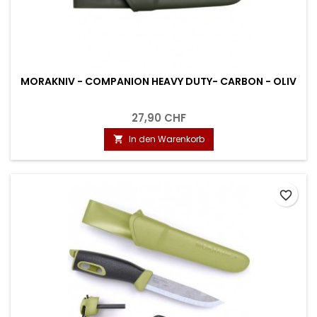
MORAKNIV - COMPANION HEAVY DUTY- CARBON - OLIV
27,90 CHF
In den Warenkorb

favorite_border