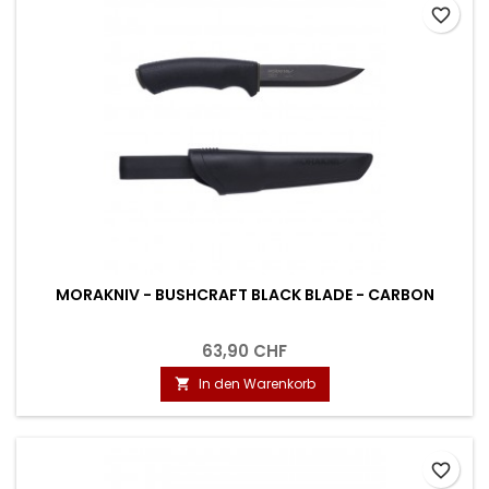
favorite_border
MORAKNIV - BUSHCRAFT BLACK BLADE - CARBON
63,90 CHF
In den Warenkorb

favorite_border