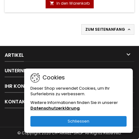
In den Warenkorb

ZUM SEITENANFANG


ARTIKEL

UNTERNEHMEN
Cookies

IHR KONTO
Dieser Shop verwendet Cookies, um Ihr
Surferlebnis zu verbessern.

KONTAKT
Weitere Informationen finden Sie in unserer
Datenschutzerklärung
.
Schliessen
© Copyright 2026 CH-ARMEE-SHOP. All Rights Reserved.