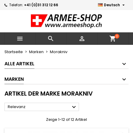

Telefon:
+41 (0)31 312 12 66
Deutsch
×
×
×
×
Meine Wunschlisten
((modalTitle))
Wunschliste erstellen
Anmelden
Neue Liste erstellen
add_circle_outline
((confirmMessage))
Sie müssen angemeldet sein, um Artikel Ihrer
Name der Wunschliste
Wunschliste hinzufügen zu können.
0



shopping_cart
((cancelText))
((modalDeleteText))
Abbrechen
Anmelden
Startseite
Marken
Morakniv
Abbrechen
Wunschliste erstellen
ALLE ARTIKEL
MARKEN
ARTIKEL DER MARKE MORAKNIV

Relevanz
Zeige 1-12 of 12 Artikel