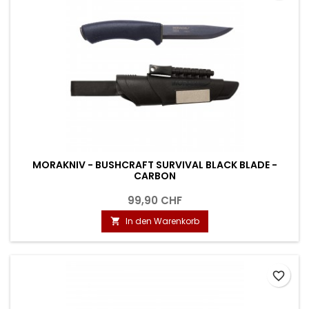
MORAKNIV - BUSHCRAFT SURVIVAL BLACK BLADE -
CARBON
99,90 CHF
In den Warenkorb

favorite_border