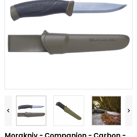


Morakniv - Companion - Carbon -