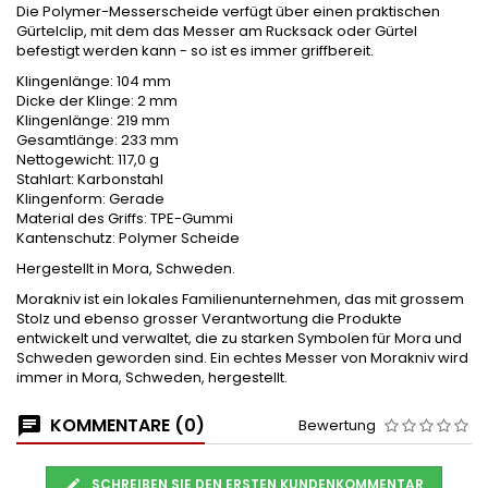
Die Polymer-Messerscheide verfügt über einen praktischen
Gürtelclip, mit dem das Messer am Rucksack oder Gürtel
befestigt werden kann - so ist es immer griffbereit.
Klingenlänge: 104 mm
Dicke der Klinge: 2 mm
Klingenlänge: 219 mm
Gesamtlänge: 233 mm
Nettogewicht: 117,0 g
Stahlart: Karbonstahl
Klingenform: Gerade
Material des Griffs: TPE-Gummi
Kantenschutz: Polymer Scheide
Hergestellt in Mora, Schweden.
Morakniv ist ein lokales Familienunternehmen, das mit grossem
Stolz und ebenso grosser Verantwortung die Produkte
entwickelt und verwaltet, die zu starken Symbolen für Mora und
Schweden geworden sind. Ein echtes Messer von Morakniv wird
immer in Mora, Schweden, hergestellt.
KOMMENTARE (0)
Bewertung
SCHREIBEN SIE DEN ERSTEN KUNDENKOMMENTAR