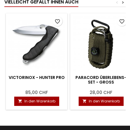
VIELLEICHT GEFÄLLT IHNEN AUCH
<
>
favorite_border
favorite_border
VICTORINOX - HUNTER PRO
PARACORD ÜBERLEBENS-
SET - GROSS
85,00 CHF
28,00 CHF
In den Warenkorb
In den Warenkorb

