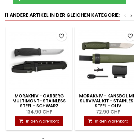
11 ANDERE ARTIKEL IN DER GLEICHEN KATEGORIE:
<
>
favorite_border
favorite_border
MORAKNIV - GARBERG
MORAKNIV - KANSBOL MIT
MULTIMONT- STAINLESS
SURVIVAL KIT - STAINLESS
STEEL - SCHWARZ
STEEL - OLIV
134,90 CHF
72,90 CHF
In den Warenkorb
In den Warenkorb

