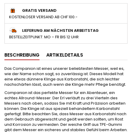
GRATIS VERSAND
KOSTENLOSER VERSAND AB CHF 100.-
LIEFERUNG AM NÄCHSTEN ARBEITSTAG
BESTELLZEITPUNKT: MO – FR BIS 12 UHR
BESCHREIBUNG
ARTIKELDETAILS
Das Companion ist eines unserer beliebtesten Messer, weil es,
wie der Name schon sagt, so zuverlässig ist. Dieses Modell hat
eine etwas dünnere Klinge aus Karbonstahl, die sich leichter
nachschärfen lässt, auch wenn die Klinge mehr Pflege benötigt.
Companion ist das perfekte Messer für ein Abenteuer, ein
echtes Allround-Messer. Der Erl verläuft zu drei Vierteln des
Messers nach oben, sodass Sie mit Kraft und Präzision arbeiten
können. Die Klinge ist aus speziell behandeltem Karbonstahl
gefertigt. Bitte beachten Sie, dass Messer aus Karbonstahl nach
dem Gebrauch abgewischt und geölt werden sollten, um Rost
und Korrosion zu vermeiden. Der weiche Griff aus TPE-Gummi
gibt dem Messer ein sicheres und stabiles Gefühl beim Arbeiten.