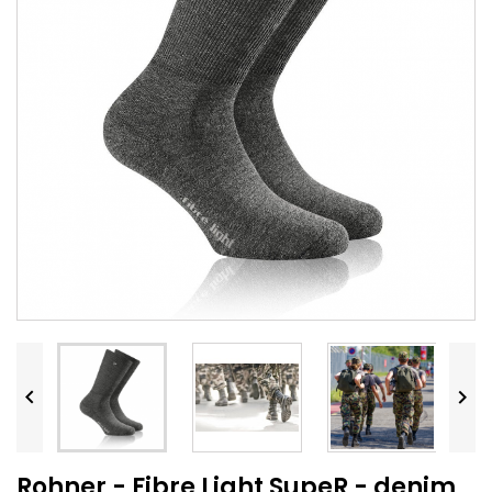


Rohner - Fibre Light SupeR - denim