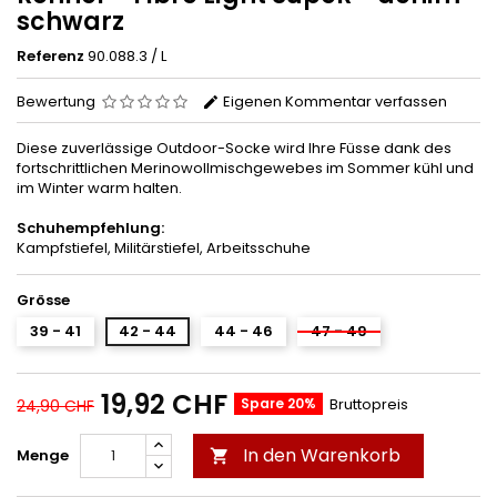
schwarz
Referenz
90.088.3 / L
Bewertung
Eigenen Kommentar verfassen
Diese zuverlässige Outdoor-Socke wird Ihre Füsse dank des
fortschrittlichen Merinowollmischgewebes im Sommer kühl und
im Winter warm halten.
Schuhempfehlung:
Kampfstiefel, Militärstiefel, Arbeitsschuhe
Grösse
39 - 41
42 - 44
44 - 46
47 - 49
19,92 CHF
Spare 20%
Bruttopreis
24,90 CHF
In den Warenkorb
Menge
