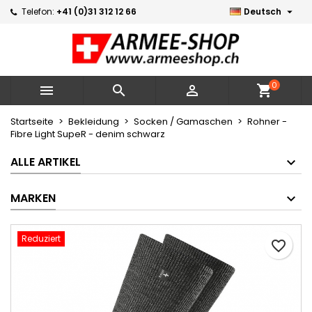

Telefon:
+41 (0)31 312 12 66
Deutsch
×
×
×
Meine Wunschlisten
Wunschliste erstellen
Anmelden
Neue Liste erstellen
add_circle_outline
Sie müssen angemeldet sein, um Artikel Ihrer
Name der Wunschliste
Wunschliste hinzufügen zu können.
0



shopping_cart
Abbrechen
Anmelden
Startseite
Bekleidung
Socken / Gamaschen
Rohner -
Fibre Light SupeR - denim schwarz
Abbrechen
Wunschliste erstellen
ALLE ARTIKEL
MARKEN
Reduziert
favorite_border