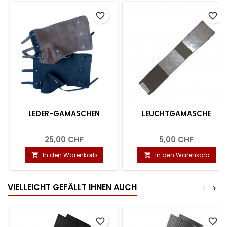
favorite_border
favorite_border
LEDER-GAMASCHEN
LEUCHTGAMASCHE
25,00 CHF
5,00 CHF
In den Warenkorb
In den Warenkorb


VIELLEICHT GEFÄLLT IHNEN AUCH
<
>
favorite_border
favorite_border