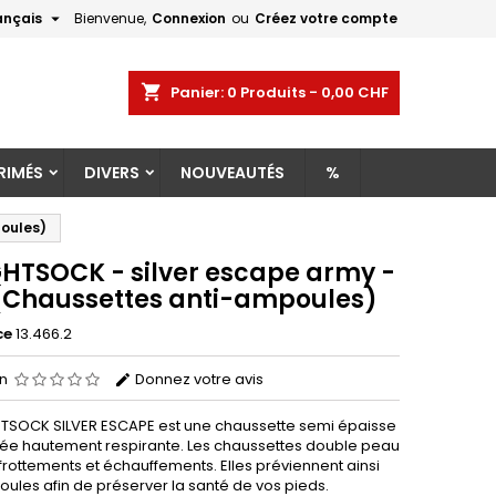

ançais
Bienvenue,
Connexion
ou
Créez votre compte
×
×
×
shopping_cart
Panier:
0
Produits - 0,00 CHF
RIMÉS
DIVERS
NOUVEAUTÉS
%
n
poules)
s
HTSOCK - silver escape army -
 (Chaussettes anti-ampoules)
ce
13.466.2
on
Donnez votre avis
TSOCK SILVER ESCAPE est une chaussette semi épaisse
ée hautement respirante. Les chaussettes double peau
 frottements et échauffements. Elles préviennent ainsi
ules afin de préserver la santé de vos pieds.