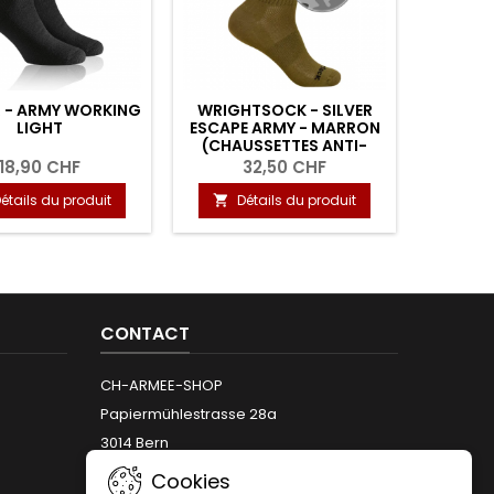
 - ARMY WORKING
WRIGHTSOCK - SILVER
LIGHT
ESCAPE ARMY - MARRON
(CHAUSSETTES ANTI-
AMPOULES)
18,90 CHF
32,50 CHF
étails du produit
Détails du produit

CONTACT
CH-ARMEE-SHOP
Papiermühlestrasse 28a
3014 Bern
Téléphone:
+41 (0)31 312 12 66
Cookies