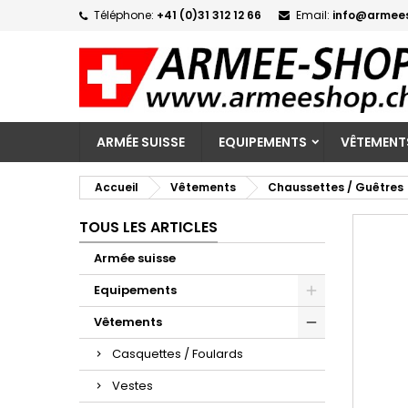
Téléphone:
+41 (0)31 312 12 66
Email:
info@armee
M
C
C
add_circle_outline
Vo
No
d'e
ARMÉE SUISSE
EQUIPEMENTS
VÊTEMENT
Accueil
Vêtements
Chaussettes / Guêtres
TOUS LES ARTICLES
Armée suisse
Equipements
Vêtements
Casquettes / Foulards
Vestes