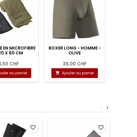
E EN MICROFIBRE
BOXER LONG - HOMME -
CHAUSSET
20 X 60 CM
OLIVE
DE L'ARM
3,50 CHF
39,00 CHF
11
outer au panier
Ajouter au panier
Ajou


<
>
favorite_border
favorite_border