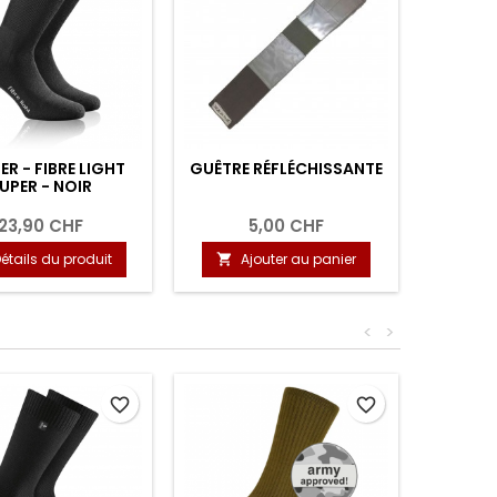
R - FIBRE LIGHT
GUÊTRE RÉFLÉCHISSANTE
TANNER
UPER - NOIR
23,90 CHF
5,00 CHF
étails du produit
Ajouter au panier
D


<
>
favorite_border
favorite_border