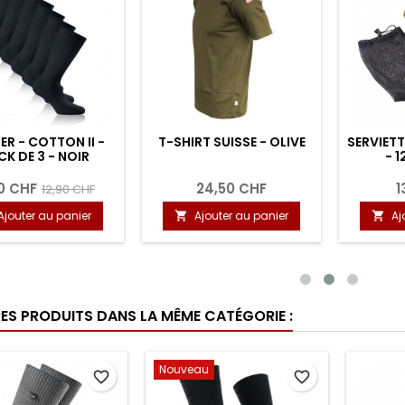
R - COTTON II -
T-SHIRT SUISSE - OLIVE
SERVIETT
CK DE 3 - NOIR
- 1
90 CHF
24,50 CHF
1
12,90 CHF
Ajouter au panier
Ajouter au panier
Aj


RES PRODUITS DANS LA MÊME CATÉGORIE :
Nouveau
favorite_border
favorite_border