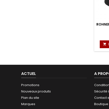
ROHNE

ACTUEL
A PROP
Promotions
Conditio
Nouveaux produits
Sécurité
Plan du site
Contact 
Marques
Boutique