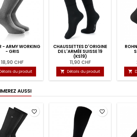
R - ARMY WORKING
CHAUSSETTES D'ORIGINE
ROHNE
- GRIS
DE L'ARMÉE SUISSE 19
S
(KS19)
18,90 CHF
11,90 CHF
Détails du produit
Détails du produit
D


IMEREZ AUSSI
favorite_border
favorite_border