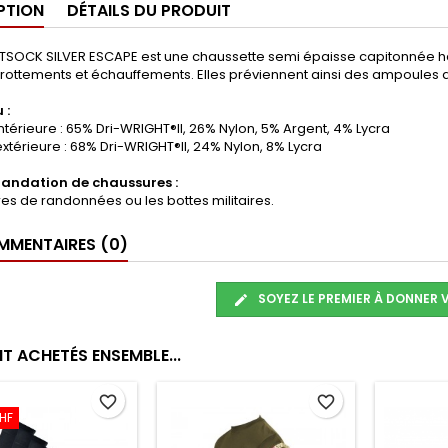
PTION
DÉTAILS DU PRODUIT
TSOCK SILVER ESCAPE est une chaussette semi épaisse capitonnée h
 frottements et échauffements. Elles préviennent ainsi des ampoules 
 :
térieure : 65% Dri-WRIGHT®II, 26% Nylon, 5% Argent, 4% Lycra
térieure : 68% Dri-WRIGHT®II, 24% Nylon, 8% Lycra
ndation de chaussures :
s de randonnées ou les bottes militaires.
MENTAIRES (0)
SOYEZ LE PREMIER À DONNER 
T ACHETÉS ENSEMBLE...
favorite_border
favorite_border
CHF