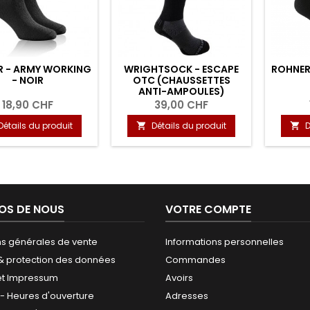
R - ARMY WORKING
WRIGHTSOCK - ESCAPE
ROHNER
- NOIR
OTC (CHAUSSETTES
ANTI-AMPOULES)
18,90 CHF
39,00 CHF
Détails du produit
Détails du produit
D


OS DE NOUS
VOTRE COMPTE
ns générales de vente
Informations personnelles
 & protection des données
Commandes
et Impressum
Avoirs
 - Heures d'ouverture
Adresses