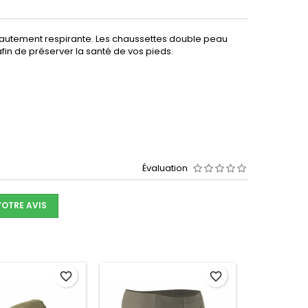
autement respirante. Les chaussettes double peau
afin de préserver la santé de vos pieds.
Évaluation
VOTRE AVIS
favorite_border
favorite_border
Nouveau