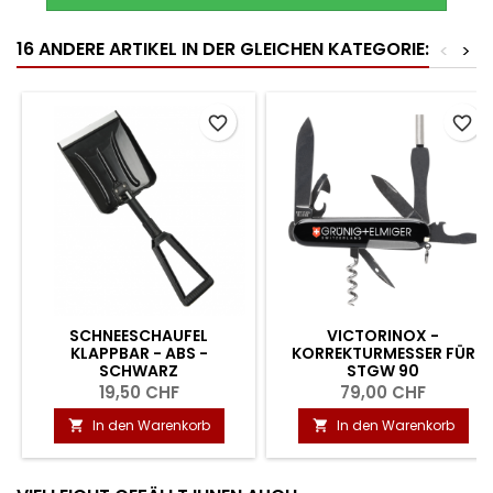
16 ANDERE ARTIKEL IN DER GLEICHEN KATEGORIE:
<
>
favorite_border
favorite_border
SCHNEESCHAUFEL
VICTORINOX -
KLAPPBAR - ABS -
KORREKTURMESSER FÜR
SCHWARZ
STGW 90
19,50 CHF
79,00 CHF
In den Warenkorb
In den Warenkorb

