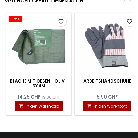
VIELLEICHT GEFÄLLT IHNEN AUCH
<
>
-25%
favorite_border
favorite_border
BLACHE MIT OESEN - OLIV -
ARBEITSHANDSCHUHE
3X4M
14,25 CHF
5,90 CHF
19,00 CHF
In den Warenkorb
In den Warenkorb

