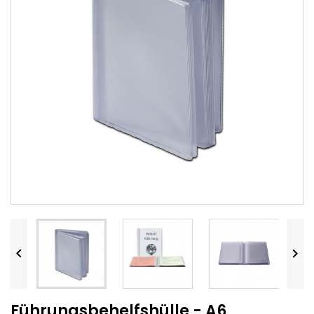


Führungsbehelfshülle - A6