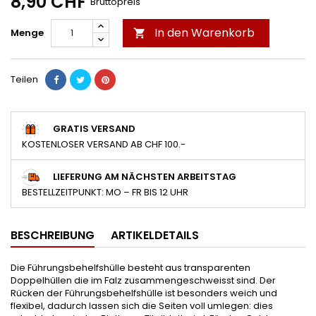
8,90 CHF
Bruttopreis
In den Warenkorb
Menge

Teilen
GRATIS VERSAND
KOSTENLOSER VERSAND AB CHF 100.-
LIEFERUNG AM NÄCHSTEN ARBEITSTAG
BESTELLZEITPUNKT: MO – FR BIS 12 UHR
BESCHREIBUNG
ARTIKELDETAILS
Die Führungsbehelfshülle besteht aus transparenten
Doppelhüllen die im Falz zusammengeschweisst sind. Der
Rücken der Führungsbehelfshülle ist besonders weich und
flexibel, dadurch lassen sich die Seiten voll umlegen: dies