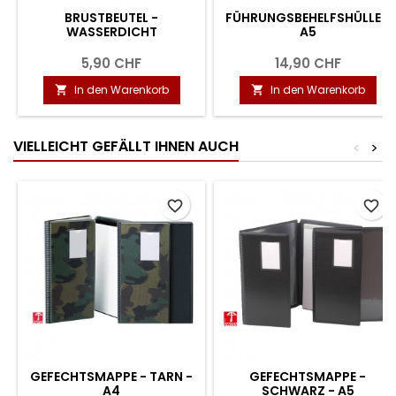
BRUSTBEUTEL -
FÜHRUNGSBEHELFSHÜLLE -
WASSERDICHT
A5
5,90 CHF
14,90 CHF
In den Warenkorb
In den Warenkorb


VIELLEICHT GEFÄLLT IHNEN AUCH
<
>
favorite_border
favorite_border
GEFECHTSMAPPE - TARN -
GEFECHTSMAPPE -
A4
SCHWARZ - A5