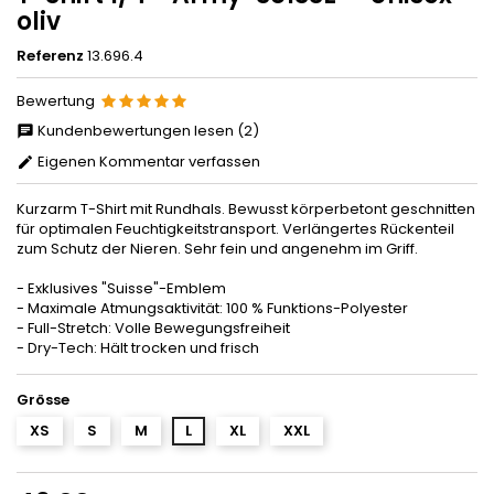
oliv
Referenz
13.696.4
Bewertung
Kundenbewertungen lesen (2)
Eigenen Kommentar verfassen
Kurzarm T-Shirt mit Rundhals. Bewusst körperbetont geschnitten
für optimalen Feuchtigkeitstransport. Verlängertes Rückenteil
zum Schutz der Nieren. Sehr fein und angenehm im Griff.
- Exklusives "Suisse"-Emblem
- Maximale Atmungsaktivität: 100 % Funktions-Polyester
- Full-Stretch: Volle Bewegungsfreiheit
- Dry-Tech: Hält trocken und frisch
Grösse
XS
S
M
L
XL
XXL