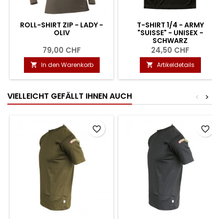
ROLL-SHIRT ZIP - LADY -
T-SHIRT 1/4 - ARMY
OLIV
"SUISSE" - UNISEX -
SCHWARZ
79,00 CHF
24,50 CHF
In den Warenkorb
Artikeldetails


VIELLEICHT GEFÄLLT IHNEN AUCH
<
>
favorite_border
favorite_border