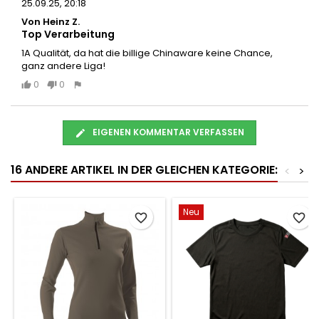
25.09.25, 20:18
Von Heinz Z.
Top Verarbeitung
1A Qualität, da hat die billige Chinaware keine Chance,
ganz andere Liga!
0
0
EIGENEN KOMMENTAR VERFASSEN
16 ANDERE ARTIKEL IN DER GLEICHEN KATEGORIE:
<
>
Neu
favorite_border
favorite_border