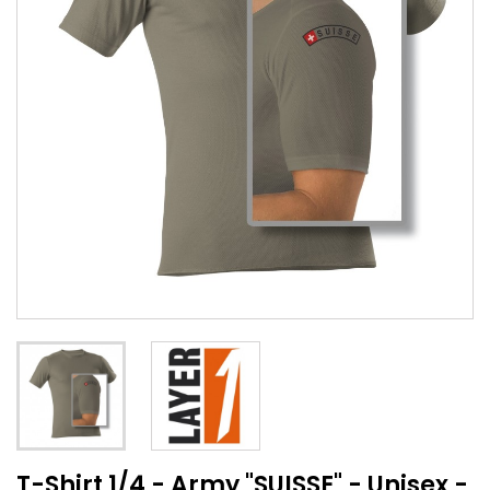
T-Shirt 1/4 - Army "SUISSE" - Unisex -