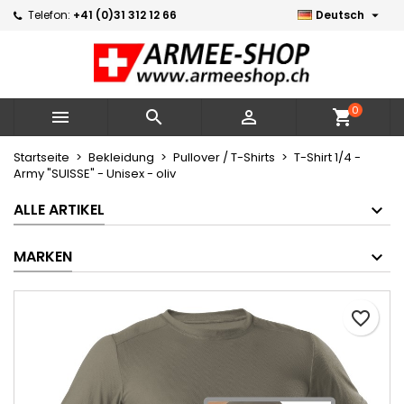

Telefon:
+41 (0)31 312 12 66
Deutsch
Meine Wunschlisten
Wunschliste erstellen
Anmelden
Neue Liste erstellen
add_circle_outline
Sie müssen angemeldet sein, um Artikel Ihrer Wunschlist
Name der Wunschliste
zu können.
0



shopping_cart
Abbrechen
Startseite
Bekleidung
Pullover / T-Shirts
T-Shirt 1/4 -
Army "SUISSE" - Unisex - oliv
Abbrechen
Wunschliste
ALLE ARTIKEL
MARKEN
favorite_border