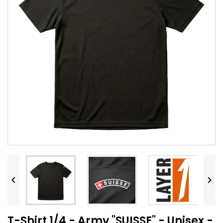


T-Shirt 1/4 - Army "SUISSE" - Unisex -