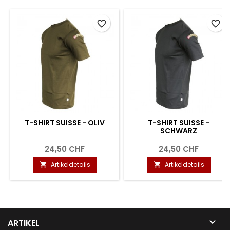
favorite_border
favorite_border
T-SHIRT SUISSE - OLIV
T-SHIRT SUISSE -
SCHWARZ
24,50 CHF
24,50 CHF
Artikeldetails
Artikeldetails



ARTIKEL