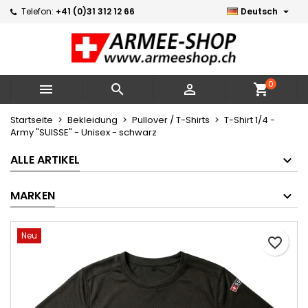

Telefon:
+41 (0)31 312 12 66
Deutsch
×
×
×
Meine Wunschlisten
Wunschliste erstellen
Anmelden
Neue Liste erstellen
add_circle_outline
Sie müssen angemeldet sein, um Artikel Ihrer
Name der Wunschliste
Wunschliste hinzufügen zu können.
0



shopping_cart
Abbrechen
Anmelden
Startseite
Bekleidung
Pullover / T-Shirts
T-Shirt 1/4 -
Army "SUISSE" - Unisex - schwarz
Abbrechen
Wunschliste erstellen
ALLE ARTIKEL
MARKEN
Neu
favorite_border