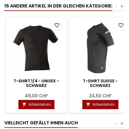
16 ANDERE ARTIKEL IN DER GLEICHEN KATEGORIE:
<
>
favorite_border
favorite_border
T-SHIRT 1/4 - UNISEX -
T-SHIRT SUISSE -
SCHWARZ
SCHWARZ
49,00 CHF
24,50 CHF
Artikeldetails
Artikeldetails


VIELLEICHT GEFÄLLT IHNEN AUCH
<
>