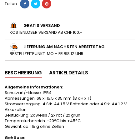
Teilen
GRATIS VERSAND
KOSTENLOSER VERSAND AB CHF 100.-
LIEFERUNG AM NÄCHSTEN ARBEITSTAG
BESTELLZEITPUNKT: MO – FR BIS 12 UHR
BESCHREIBUNG
ARTIKELDETAILS
Allgemeine Informationen:
Schutzart/-klasse: IP54
Abmessungen: 68 x 115.5 x 35 mm (B x H x T)
Stromversorgung: 4 Stk. AA 1.5 V Batterien oder 4 Stk. AA 1.2 V
Akkuzellen
Bestückung: 2x weiss / 2x rot / 2x grün
Temperaturbereich: -20°C bis +45°C
Gewicht: ca. 115 g ohne Zellen
Gehäuse: