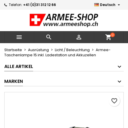

Telefon:
+41 (0)31 312 12 66
Deutsch
×
×
×
Meine Wunschlisten
Wunschliste erstellen
Anmelden
Neue Liste erstellen
add_circle_outline
Sie müssen angemeldet sein, um Artikel Ihrer
Name der Wunschliste
Wunschliste hinzufügen zu können.
0



shopping_cart
Abbrechen
Anmelden
Startseite
Ausrüstung
Licht / Beleuchtung
Armee-
Taschenlampe 15 inkl. Ladestation und Akkuzellen
Abbrechen
Wunschliste erstellen
ALLE ARTIKEL
MARKEN
favorite_border