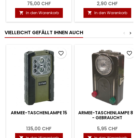
75,00 CHF
2,90 CHF
In den Warenkorb
In den Warenkorb


VIELLEICHT GEFÄLLT IHNEN AUCH
<
>
favorite_border
favorite_border
ARMEE-TASCHENLAMPE 15
ARMEE-TASCHENLAMPE 80
- GEBRAUCHT
135,00 CHF
5,95 CHF
In den Warenkorb
In den Warenkorb

