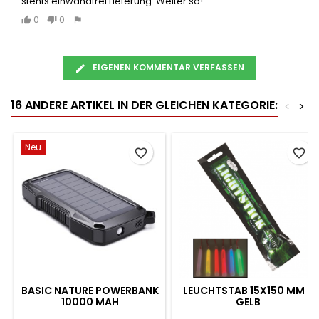
stehts einwandfrei Lieferung. Weiter so!
0
0
EIGENEN KOMMENTAR VERFASSEN
16 ANDERE ARTIKEL IN DER GLEICHEN KATEGORIE:
<
>
Neu
favorite_border
favorite_border
BASIC NATURE POWERBANK
LEUCHTSTAB 15X150 MM -
10000 MAH
GELB