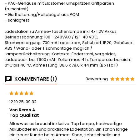
- PA6-Gehäuse mit Elastomer umspritzten Griffpartien
(rutschfest)
- Gurthalterung/Haltebügel aus POM
- schlagfest
Ladestation zu Armee-Taschenlampe inkl 4x 1.2V Akkus.
Betriebsspannung: 100 - 240VAC / 12 - 48 VDC,
Stromversorgung: 700 mA Ladestrom, Schutzart: IP20, Gehäuse:
ABS / Wand- oder Tischmontage möglich /
Lampenrückhalterung, Kontakte: Federstahl, vergoldet,
Ladedauer: bei 1'900 mAh Zellen max. 4 h, Temperaturbereich:
0°C bis 40°C, Abmessung: 86.6 x 79.6 x 44 mm (B x H x T)
KOMMENTARE (1)
Bewertung
12.10.25, 09:32
Von Remo A.
Top Qualität
Alles was es braucht inklusive. Top Lampe, hochwertige
Akkubatterien und praktische Ladestation. Bin schon lange
ein treuer Kunde beim Armee-Shop, sehr schnelle und