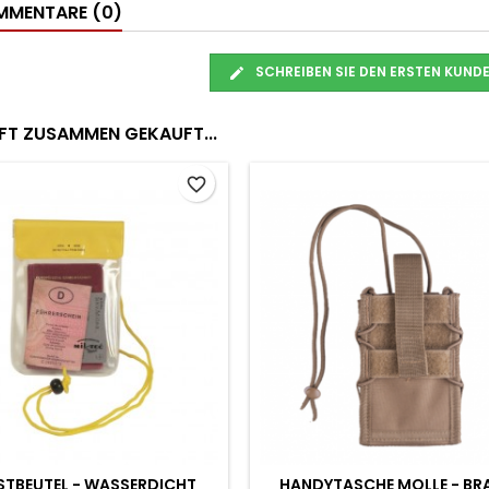
MENTARE (0)
SCHREIBEN SIE DEN ERSTEN KUN
FT ZUSAMMEN GEKAUFT...
favorite_border
STBEUTEL - WASSERDICHT
HANDYTASCHE MOLLE - BR