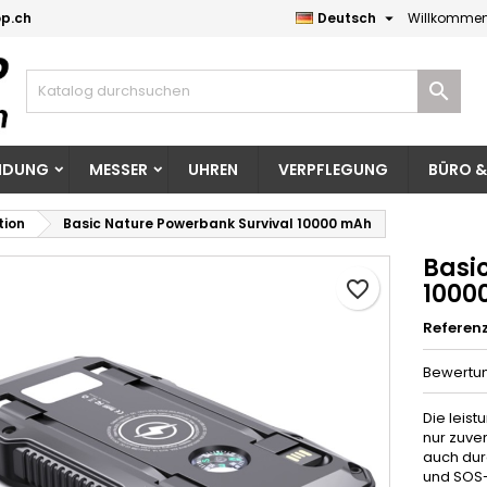

p.ch
Deutsch
Willkommen
eine Wunschlisten
unschliste erstellen
nmelden

Neue Liste erstellen
e müssen angemeldet sein, um Artikel Ihrer Wunschliste hinzufü
me der Wunschliste
 können.
EIDUNG
MESSER
UHREN
VERPFLEGUNG
BÜRO &
Abbrechen
Anmelde
tion
Basic Nature Powerbank Survival 10000 mAh
Abbrechen
Wunschliste erstelle
Basi
favorite_border
1000
Referen
Bewertu
Die leist
nur zuve
auch dur
und SOS-F