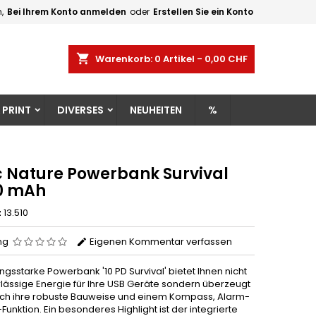
,
Bei Ihrem Konto anmelden
oder
Erstellen Sie ein Konto
×
×
×
shopping_cart
Warenkorb:
0
Artikel - 0,00 CHF
gen
 PRINT
DIVERSES
NEUHEITEN
%
n
n
c Nature Powerbank Survival
0 mAh
z
13.510
ng
Eigenen Kommentar verfassen
ungsstarke Powerbank '10 PD Survival' bietet Ihnen nicht
rlässige Energie für Ihre USB Geräte sondern überzeugt
ch ihre robuste Bauweise und einem Kompass, Alarm-
unktion. Ein besonderes Highlight ist der integrierte