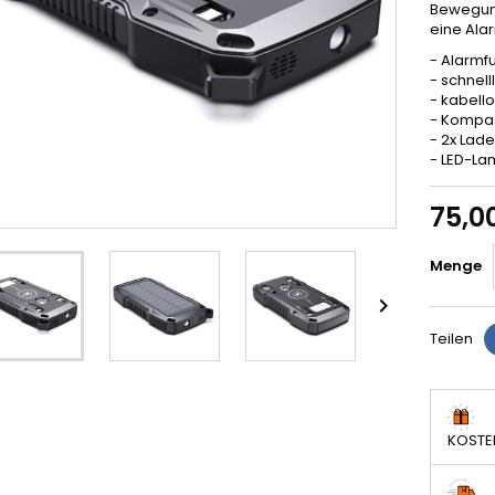
Bewegun
eine Alar
- Alarmf
- schnel
- kabell
- Kompa
- 2x Lad
- LED-La
75,0
Menge

Teilen
KOSTE