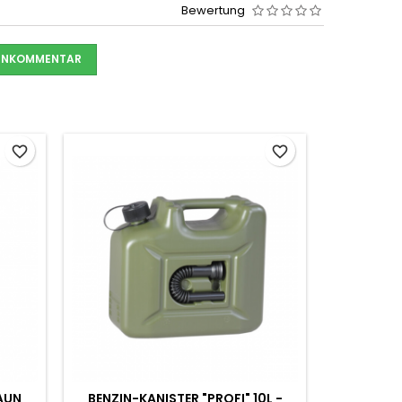
Bewertung
DENKOMMENTAR
favorite_border
favorite_border
AUN
BENZIN-KANISTER "PROFI" 10L -