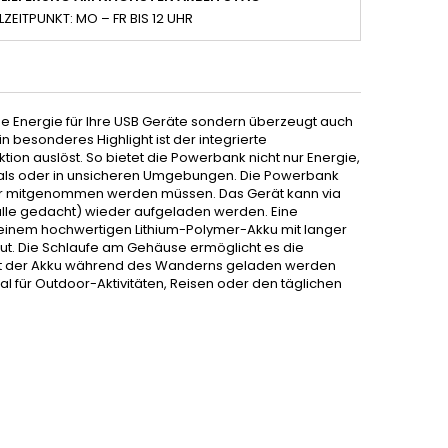
LZEITPUNKT: MO – FR BIS 12 UHR
sige Energie für Ihre USB Geräte sondern überzeugt auch
besonderes Highlight ist der integrierte
n auslöst. So bietet die Powerbank nicht nur Energie,
ivals oder in unsicheren Umgebungen. Die Powerbank
mehr mitgenommen werden müssen. Das Gerät kann via
fälle gedacht) wieder aufgeladen werden. Eine
n einem hochwertigen Lithium-Polymer-Akku mit langer
aut. Die Schlaufe am Gehäuse ermöglicht es die
mit der Akku während des Wanderns geladen werden
eal für Outdoor-Aktivitäten, Reisen oder den täglichen