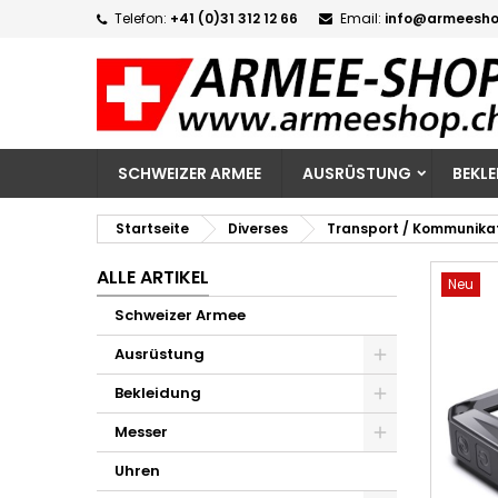
Telefon:
+41 (0)31 312 12 66
Email:
info@armeesho
M
W
A
add_circle_outline
Si
Na
zu
SCHWEIZER ARMEE
AUSRÜSTUNG
BEKL
Startseite
Diverses
Transport / Kommunika
ALLE ARTIKEL
Neu
Schweizer Armee
Ausrüstung
Bekleidung
Messer
Uhren