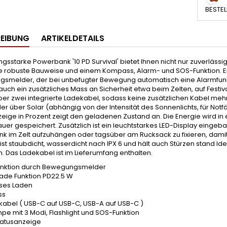
BESTEL
EIBUNG
ARTIKELDETAILS
ungsstarke Powerbank '10 PD Survival' bietet Ihnen nicht nur zuverläs
e robuste Bauweise und einem Kompass, Alarm- und SOS-Funktion. Ein 
smelder, der bei unbefugter Bewegung automatisch eine Alarmfunktio
auch ein zusätzliches Mass an Sicherheit etwa beim Zelten, auf Fest
über zwei integrierte Ladekabel, sodass keine zusätzlichen Kabel 
r über Solar (abhängig von der Intensität des Sonnenlichts, für Not
eige in Prozent zeigt den geladenen Zustand an. Die Energie wird i
er gespeichert. Zusätzlich ist ein leuchtstarkes LED-Display eingeb
k im Zelt aufzuhängen oder tagsüber am Rucksack zu fixieren, da
 ist staubdicht, wasserdicht nach IPX 6 und hält auch Stürzen stand Id
 Das Ladekabel ist im Lieferumfang enthalten.
unktion durch Bewegungsmelder
lade Funktion PD22.5 W
oses Laden
ss
kabel ( USB-C auf USB-C, USB-A auf USB-C )
pe mit 3 Modi, Flashlight und SOS-Funktion
tatusanzeige