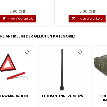
5,90 CHF
15,00 CHF
In den Warenkorb
In den Warenkorb


RE ARTIKEL IN DER GLEICHEN KATEGORIE:
favorite_border
favorite_border
ENWARNDREIECK
FEDERANTENNE ZU SE 125
SCH
TR