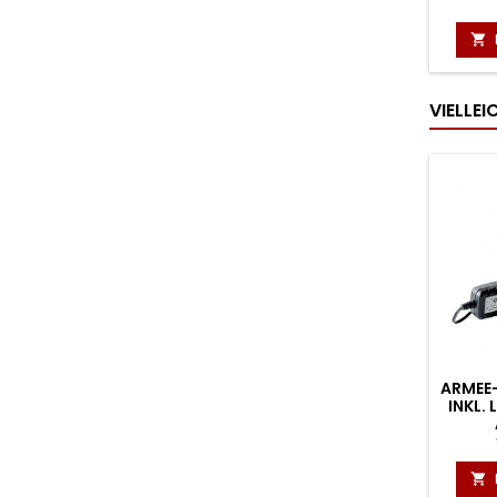

VIELLE
ARMEE
INKL.
