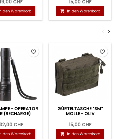
19,00 CHF
15,00 CHF
In den Warenkorb
In den Warenkorb
I


<
>
favorite_border
favorite_border
AMPE - OPERATOR
GÜRTELTASCHE "SM"
LED 
R (RECHARGE)
MOLLE - OLIV
FLASHL
U
32,00 CHF
15,00 CHF
In den Warenkorb
In den Warenkorb
I

