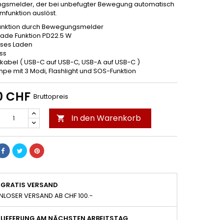
gsmelder, der bei unbefugter Bewegung automatisch
mfunktion auslöst.
unktion durch Bewegungsmelder
llade Funktion PD22.5 W
oses Laden
ss
ekabel ( USB-C auf USB-C, USB-A auf USB-C )
mpe mit 3 Modi, Flashlight und SOS-Funktion
0 CHF
Bruttopreis
In den Warenkorb

GRATIS VERSAND
NLOSER VERSAND AB CHF 100.-
LIEFERUNG AM NÄCHSTEN ARBEITSTAG