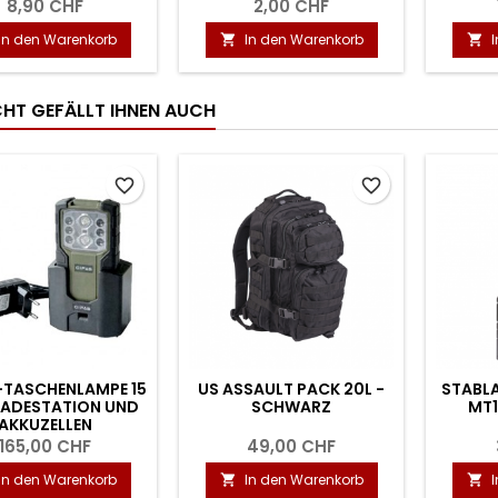
8,90 CHF
2,00 CHF
In den Warenkorb
In den Warenkorb


ICHT GEFÄLLT IHNEN AUCH
favorite_border
favorite_border
-TASCHENLAMPE 15
US ASSAULT PACK 20L -
STABL
 LADESTATION UND
SCHWARZ
MT1
AKKUZELLEN
165,00 CHF
49,00 CHF
In den Warenkorb
In den Warenkorb

