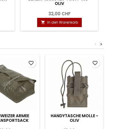
OLIV
32,00 CHF
In den Warenkorb

<
>
Neu
favorite_border
favorite_border
WEIZER ARMEE
HANDYTASCHE MOLLE -
RAKO K
ANSPORTSACK
OLIV
M