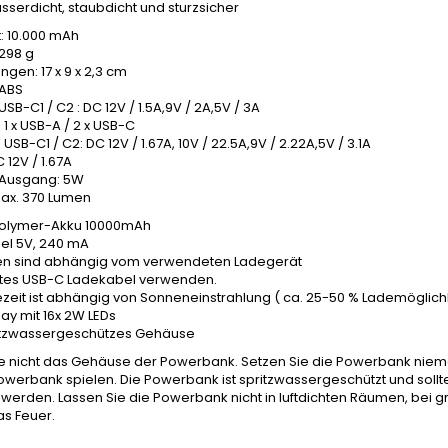
asserdicht, staubdicht und sturzsicher
: 10.000 mAh
 298 g
en: 17 x 9 x 2,3 cm
 ABS
USB-C1 / C2 : DC 12V / 1.5A,9V / 2A,5V / 3A
1 x USB-A / 2 x USB-C
USB-C1 / C2: DC 12V / 1.67A, 10V / 22.5A,9V / 2.22A,5V / 3.1A
 12V / 1.67A
 Ausgang: 5W
ax. 370 Lumen
Polymer-Akku 10000mAh
nel 5V, 240 mA
en sind abhängig vom verwendeten Ladegerät
tes USB-C Ladekabel verwenden.
zeit ist abhängig von Sonneneinstrahlung ( ca. 25-50 % Lademöglichk
lay mit 16x 2W LEDs
ritzwassergeschützes Gehäuse
ie nicht das Gehäuse der Powerbank. Setzen Sie die Powerbank niema
owerbank spielen. Die Powerbank ist spritzwassergeschützt und sollt
werden. Lassen Sie die Powerbank nicht in luftdichten Räumen, bei 
das Feuer.