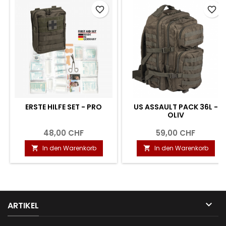
favorite_border
favorite_border
ERSTE HILFE SET - PRO
US ASSAULT PACK 36L -
OLIV
48,00 CHF
59,00 CHF
In den Warenkorb
In den Warenkorb



ARTIKEL