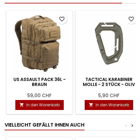
favorite_border
favorite_border
US ASSAULT PACK 36L -
TACTICAL KARABINER
BRAUN
MOLLE - 2 STÜCK - OLIV
59,00 CHF
5,90 CHF
In den Warenkorb
In den Warenkorb


VIELLEICHT GEFÄLLT IHNEN AUCH
<
>