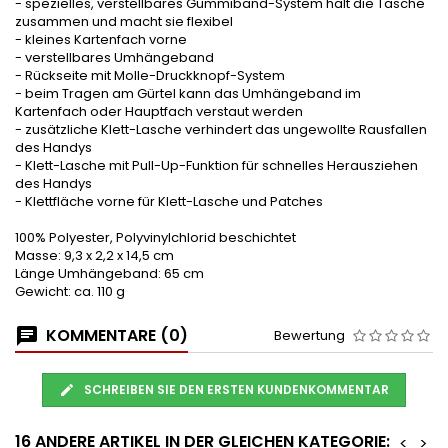
- spezielles, verstellbares Gummiband-System hält die Tasche
zusammen und macht sie flexibel
- kleines Kartenfach vorne
- verstellbares Umhängeband
- Rückseite mit Molle-Druckknopf-System
- beim Tragen am Gürtel kann das Umhängeband im
Kartenfach oder Hauptfach verstaut werden
- zusätzliche Klett-Lasche verhindert das ungewollte Rausfallen
des Handys
- Klett-Lasche mit Pull-Up-Funktion für schnelles Herausziehen
des Handys
- Klettfläche vorne für Klett-Lasche und Patches
100% Polyester, Polyvinylchlorid beschichtet
Masse: 9,3 x 2,2 x 14,5 cm
Länge Umhängeband: 65 cm
Gewicht: ca. 110 g
KOMMENTARE (0)
Bewertung
SCHREIBEN SIE DEN ERSTEN KUNDENKOMMENTAR
16 ANDERE ARTIKEL IN DER GLEICHEN KATEGORIE:
<
>