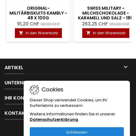
ORIGINAL-
SWISS MILITARY -
MILITÄRBISKUITS KAMBLY -
MILCHSCHOKOLADE -
48 X 100G
KARAMELL UND SALZ - 180
X 50G
91,20 CHF
263,25 CHF
96,00 CHF
351,00 CHF
In den Warenkorb
In den Warenkorb



ARTIKEL

UNTERNEHMEN
Cookies

IHR KONTO
Dieser Shop verwendet Cookies, um Ihr
Surferlebnis zu verbessern.

KONTAKT
Weitere Informationen finden Sie in unserer
Datenschutzerklärung
.
Schliessen