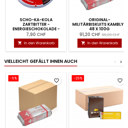
SCHO-KA-KOLA
ORIGINAL-
ZARTBITTER -
MILITÄRBISKUITS KAMBLY -
ENERGIESCHOKOLADE -
48 X 100G
100G
7,90 CHF
91,20 CHF
96,00 CHF
In den Warenkorb
In den Warenkorb


VIELLEICHT GEFÄLLT IHNEN AUCH
<
>
-5%
-25%
favorite_border
favorite_border