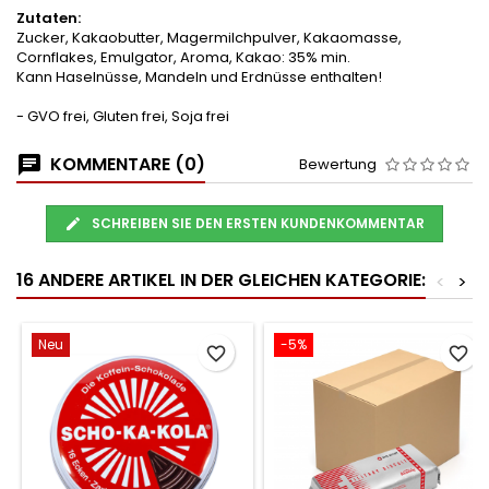
Zutaten:
Zucker, Kakaobutter, Magermilchpulver, Kakaomasse,
Cornflakes, Emulgator, Aroma, Kakao: 35% min.
Kann Haselnüsse, Mandeln und Erdnüsse enthalten!
- GVO frei, Gluten frei, Soja frei
KOMMENTARE (0)
Bewertung
SCHREIBEN SIE DEN ERSTEN KUNDENKOMMENTAR
16 ANDERE ARTIKEL IN DER GLEICHEN KATEGORIE:
<
>
Neu
-5%
favorite_border
favorite_border