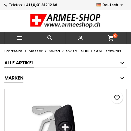

Telefon:
+41 (0)31 312 12 66
Deutsch
×
×
×
Meine Wunschlisten
Wunschliste erstellen
Anmelden
Neue Liste erstellen
add_circle_outline
Sie müssen angemeldet sein, um Artikel Ihrer
Name der Wunschliste
Wunschliste hinzufügen zu können.
0



shopping_cart
Abbrechen
Anmelden
Startseite
Messer
Swiza
Swiza - SH03TR AM - schwarz
Abbrechen
Wunschliste erstellen
ALLE ARTIKEL
MARKEN
favorite_border