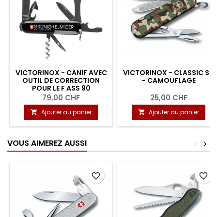
VICTORINOX - CANIF AVEC
VICTORINOX - CLASSIC SD
OUTIL DE CORRECTION
- CAMOUFLAGE
POUR LE F ASS 90
79,00 CHF
25,00 CHF
Ajouter au panier
Ajouter au panier


VOUS AIMEREZ AUSSI
<
>
favorite_border
favorite_border