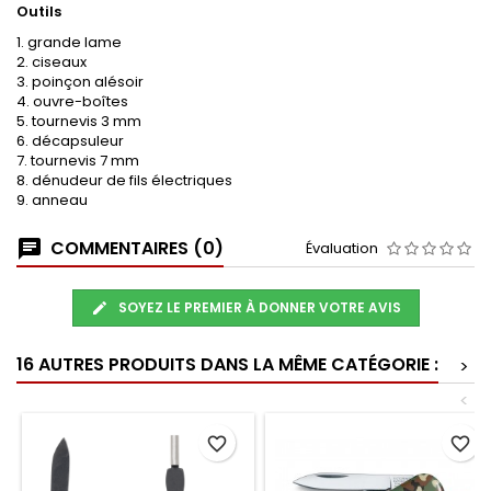
Outils
1. grande lame
2. ciseaux
3. poinçon alésoir
4. ouvre-boîtes
5. tournevis 3 mm
6. décapsuleur
7. tournevis 7 mm
8. dénudeur de fils électriques
9. anneau
COMMENTAIRES (0)
Évaluation
SOYEZ LE PREMIER À DONNER VOTRE AVIS
16 AUTRES PRODUITS DANS LA MÊME CATÉGORIE :
>
<
favorite_border
favorite_border