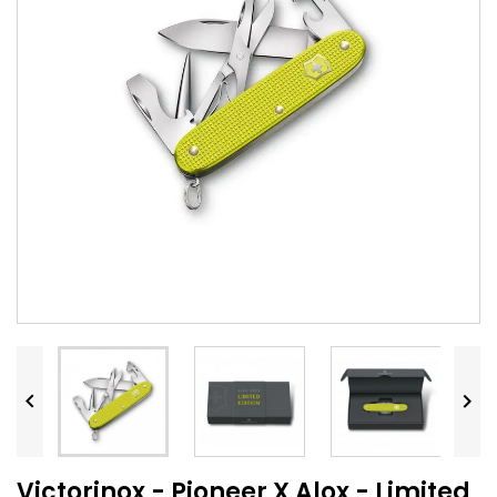


Victorinox - Pioneer X Alox - Limited